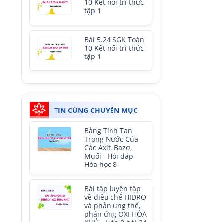
10 Kết nối tri thức
tập 1
Bài 5.24 SGK Toán
10 Kết nối tri thức
tập 1
TIN CÙNG CHUYÊN MỤC
Bảng Tính Tan
Trong Nước Của
Các Axit, Bazơ,
Muối - Hỏi đáp
Hóa học 8
Bài tập luyện tập
về điều chế HIDRO
và phản ứng thế,
phản ứng OXI HÓA