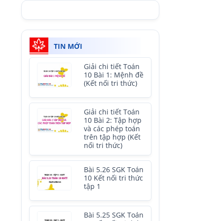
TIN MỚI
Giải chi tiết Toán
10 Bài 1: Mệnh đề
(Kết nối tri thức)
Giải chi tiết Toán
10 Bài 2: Tập hợp
và các phép toán
trên tập hợp (Kết
nối tri thức)
Bài 5.26 SGK Toán
10 Kết nối tri thức
tập 1
Bài 5.25 SGK Toán