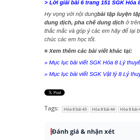
> Lời giải bài 6 trang 151 SGK Hóa 
Hy vọng với nội dung
bài tập luyện t
dung dịch, pha chế dung dịch
ở trên
thắc mắc và góp ý các em hãy để lại bì
chúc các em học tốt.
¤ Xem thêm các bài viết khác tại:
» Mục lục bài viết SGK Hóa 8 Lý thuyế
» Mục lục bài viết SGK Vật lý 8 Lý thu
Tags:
Hóa 8 bài 43
Hóa 8 bài 44
Hóa 8 bài 
Đánh giá & nhận xét