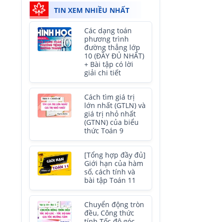
TIN XEM NHIỀU NHẤT
Các dạng toán
phương trình
đường thẳng lớp
10 (ĐẦY ĐỦ NHẤT)
+ Bài tập có lời
giải chi tiết
Cách tìm giá trị
lớn nhất (GTLN) và
giá trị nhỏ nhất
(GTNN) của biểu
thức Toán 9
[Tổng hợp đầy đủ]
Giới hạn của hàm
số, cách tính và
bài tập Toán 11
Chuyển động tròn
đều, Công thức
tính Tốc độ góc,