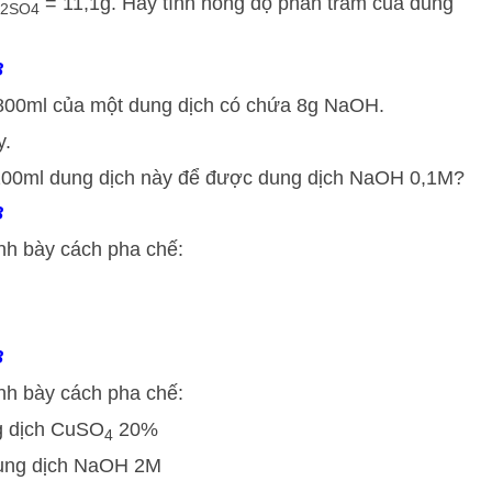
= 11,1g. Hãy tính nồng độ phần trăm của dung
2SO4
8
800ml của một dung dịch có chứa 8g NaOH.
y.
 200ml dung dịch này để được dung dịch NaOH 0,1M?
8
nh bày cách pha chế:
8
ình bày cách pha chế:
 dịch CuSO
20%
4
dung dịch NaOH 2M