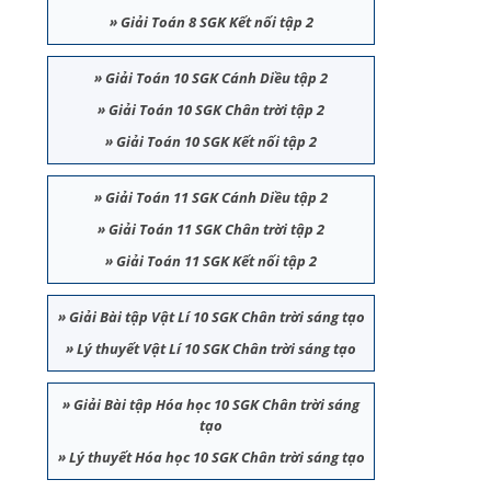
»
Giải Toán 8 SGK Kết nối tập 2
»
Giải Toán 10 SGK Cánh Diều tập 2
»
Giải Toán 10 SGK Chân trời tập 2
»
Giải Toán 10 SGK Kết nối tập 2
»
Giải Toán 11 SGK Cánh Diều tập 2
»
Giải Toán 11 SGK Chân trời tập 2
»
Giải Toán 11 SGK Kết nối tập 2
»
Giải Bài tập Vật Lí 10 SGK Chân trời sáng tạo
»
Lý thuyết Vật Lí 10 SGK Chân trời sáng tạo
»
Giải Bài tập Hóa học 10 SGK Chân trời sáng
tạo
»
Lý thuyết Hóa học 10 SGK Chân trời sáng tạo