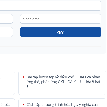
Gửi
,
Bài tập luyện tập về điều chế HIDRO và phản
ứng thế, phản ứng OXI HÓA KHỬ - Hóa 8 bài
34
hối của
Cách lập phương trình hóa học, ý nghĩa của