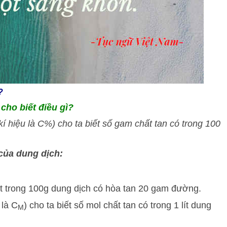
?
cho biết điều gì?
í hiệu là C%) cho ta biết số gam chất tan có trong 100
của dung dịch:
 trong 100g dung dịch có hòa tan 20 gam đường.
 là C
) cho ta biết số mol chất tan có trong 1 lít dung
M