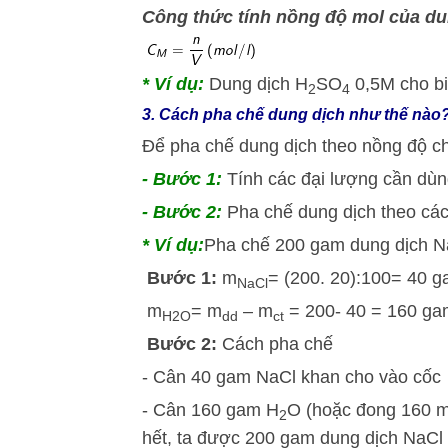
Công thức tính nồng độ mol của dun
* Ví dụ:
Dung dịch H
SO
0,5M cho biế
2
4
3. Cách pha chế dung dịch như thế nào
Để pha chế dung dịch theo nồng độ ch
- Bước 1:
Tính các đại lượng cần dù
- Bước 2:
Pha chế dung dịch theo các
* Ví dụ:
Pha chế 200 gam dung dịch 
Bước 1:
m
= (200. 20):100= 40 
NaCl
m
= m
– m
= 200- 40 = 160 ga
H2O
dd
ct
Bước 2:
Cách pha chế
- Cân 40 gam NaCl khan cho vào cốc
- Cân 160 gam H
O (hoặc đong 160 m
2
hết, ta được 200 gam dung dịch NaCl