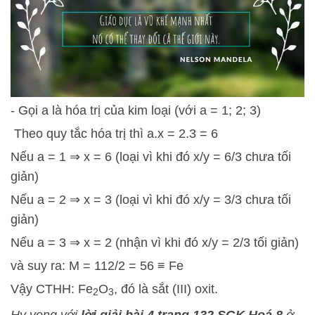
- Gọi a là hóa trị của kim loại (với a = 1; 2; 3)
Theo quy tắc hóa trị thì a.x = 2.3 = 6
Nếu a = 1 ⇒ x = 6 (loại vì khi đó x/y = 6/3 chưa tối
giản)
Nếu a = 2 ⇒ x = 3 (loại vì khi đó x/y = 3/3 chưa tối
giản)
Nếu a = 3 ⇒ x = 2 (nhận vì khi đó x/y = 2/3 tối giản)
và suy ra: M = 112/2 = 56 ≡ Fe
Vậy CTHH: Fe
O
, đó là sắt (III) oxit.
2
3
Hy vọng với
lời giải bài 4 trang 132 SGK Hoá 8
ở