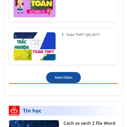
Toán THPT QG 2017
Xem thêm
Tin học
Cách so sánh 2 file Word