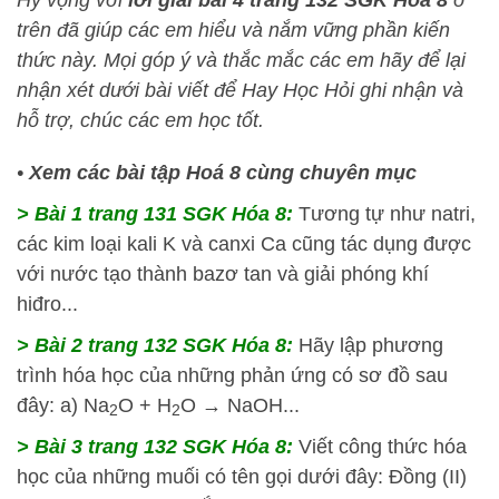
trên đã giúp các em hiểu và nắm vững phần kiến
thức này
. Mọi góp ý và thắc mắc các em hãy để lại
nhận xét dưới bài viết để
Hay Học Hỏi
ghi nhận và
hỗ trợ, chúc các em học tốt.
•
Xem các bài tập Hoá 8 cùng chuyên mục
> Bài 1 trang 131 SGK Hóa 8:
Tương tự như natri,
các kim loại kali K và canxi Ca cũng tác dụng được
với nước tạo thành bazơ tan và giải phóng khí
hiđro...
> Bài 2 trang 132 SGK Hóa 8:
Hãy lập phương
trình hóa học của những phản ứng có sơ đồ sau
đây: a) Na
O + H
O → NaOH...
2
2
> Bài 3 trang 132 SGK Hóa 8:
Viết công thức hóa
học của những muối có tên gọi dưới đây: Đồng (II)