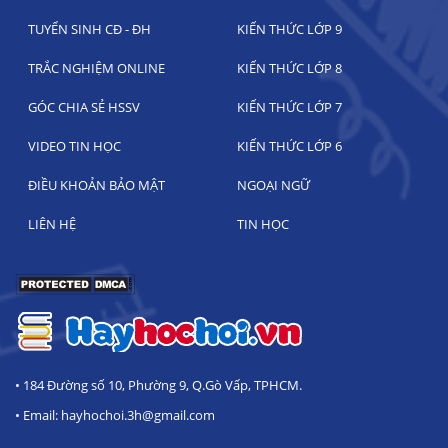
TUYỂN SINH CĐ - ĐH
KIẾN THỨC LỚP 9
TRẮC NGHIỆM ONLINE
KIẾN THỨC LỚP 8
GÓC CHIA SẺ HSSV
KIẾN THỨC LỚP 7
VIDEO TIN HỌC
KIẾN THỨC LỚP 6
ĐIỀU KHOẢN BẢO MẬT
NGOẠI NGỮ
LIÊN HỆ
TIN HỌC
• 184 Đường số 10, Phường 9, Q.Gò Vấp, TPHCM.
• Email: hayhochoi.3h@gmail.com