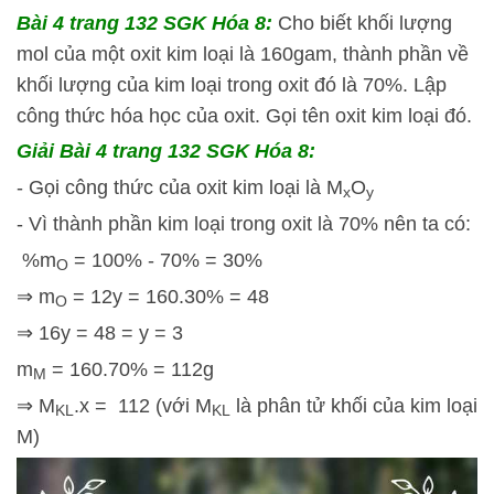
Bài 4 trang 132 SGK Hóa 8:
Cho biết khối lượng
mol của một oxit kim loại là 160gam, thành phần về
khối lượng của kim loại trong oxit đó là 70%. Lập
công thức hóa học của oxit. Gọi tên oxit kim loại đó.
Giải Bài 4 trang 132 SGK Hóa 8:
- Gọi công thức của oxit kim loại là M
O
x
y
- Vì thành phần kim loại trong oxit là 70% nên ta có:
%m
= 100% - 70% = 30%
O
⇒ m
= 12y = 160.30% = 48
O
⇒ 16y = 48 = y = 3
m
= 160.70% = 112g
M
⇒ M
.x = 112 (với M
là phân tử khối của kim loại
KL
KL
M)