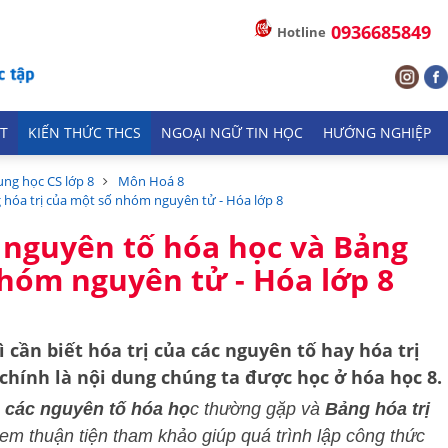
0936685849
Hotline
T
KIẾN THỨC THCS
NGOẠI NGỮ TIN HỌC
HƯỚNG NGHIỆP
ung học CS lớp 8
Môn Hoá 8
g hóa trị của một số nhóm nguyên tử - Hóa lớp 8
c nguyên tố hóa học và Bảng
nhóm nguyên tử - Hóa lớp 8
 cần biết hóa trị của các nguyên tố hay hóa trị
hính là nội dung chúng ta được học ở hóa học 8.
a các nguyên tố hóa họ
c thường gặp và
Bảng hóa trị
em thuận tiện tham khảo giúp quá trình lập công thức