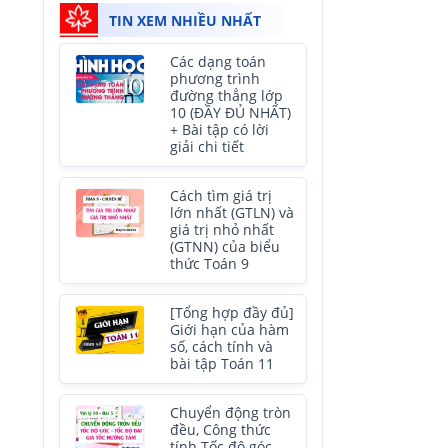
TIN XEM NHIỀU NHẤT
Các dạng toán
phương trình
đường thẳng lớp
10 (ĐẦY ĐỦ NHẤT)
+ Bài tập có lời
giải chi tiết
Cách tìm giá trị
lớn nhất (GTLN) và
giá trị nhỏ nhất
(GTNN) của biểu
thức Toán 9
[Tổng hợp đầy đủ]
Giới hạn của hàm
số, cách tính và
bài tập Toán 11
Chuyển động tròn
đều, Công thức
tính Tốc độ góc,