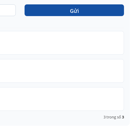
Gửi
3
trong số
3