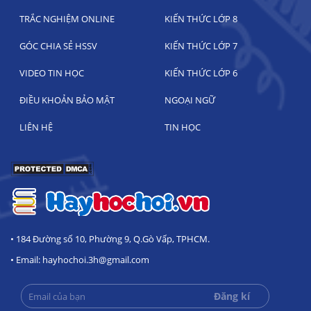
TRẮC NGHIỆM ONLINE
KIẾN THỨC LỚP 8
GÓC CHIA SẺ HSSV
KIẾN THỨC LỚP 7
VIDEO TIN HỌC
KIẾN THỨC LỚP 6
ĐIỀU KHOẢN BẢO MẬT
NGOẠI NGỮ
LIÊN HỆ
TIN HỌC
• 184 Đường số 10, Phường 9, Q.Gò Vấp, TPHCM.
• Email: hayhochoi.3h@gmail.com