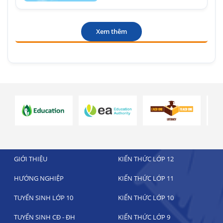
Xem thêm
GIỚI THIỆU
KIẾN THỨC LỚP 12
HƯỚNG NGHIỆP
KIẾN THỨC LỚP 11
TUYỂN SINH LỚP 10
KIẾN THỨC LỚP 10
TUYỂN SINH CĐ - ĐH
KIẾN THỨC LỚP 9