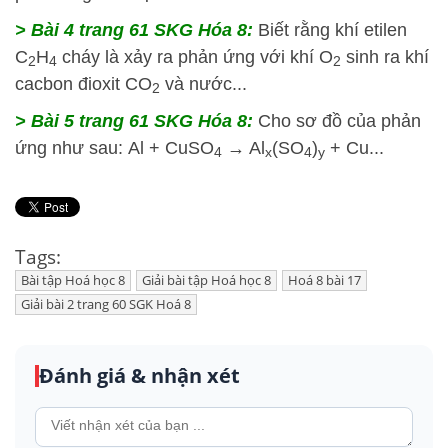
> Bài 4 trang 61 SKG Hóa 8:
Biết rằng khí etilen
C
H
cháy là xảy ra phản ứng với khí O
sinh ra khí
2
4
2
cacbon đioxit CO
và nước...
2
> Bài 5 trang 61 SKG Hóa 8:
Cho sơ đồ của phản
ứng như sau: Al + CuSO
→ Al
(SO
)
+ Cu...
4
x
4
y
Tags:
Bài tập Hoá học 8
Giải bài tập Hoá học 8
Hoá 8 bài 17
Giải bài 2 trang 60 SGK Hoá 8
Đánh giá & nhận xét