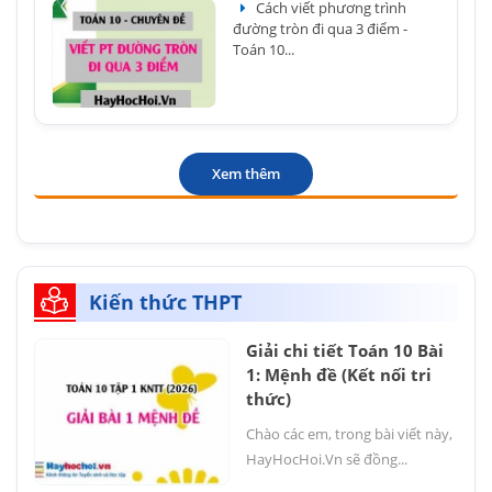
Cách viết phương trình
đường tròn đi qua 3 điểm -
Toán 10...
Xem thêm
Kiến thức THPT
Giải chi tiết Toán 10 Bài
1: Mệnh đề (Kết nối tri
thức)
Chào các em, trong bài viết này,
HayHocHoi.Vn sẽ đồng...