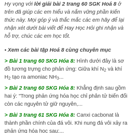
Hy vọng với
lời giải bài 2 trang 60 SGK Hoá 8
ở
trên đã giúp các em hiểu và nắm vững phần kiến
thức này
. Mọi góp ý và thắc mắc các em hãy để lại
nhận xét dưới bài viết để
Hay Học Hỏi
ghi nhận và
hỗ trợ, chúc các em học tốt.
•
Xem các bài tập Hoá 8 cùng chuyên mục
> Bài 1 trang 60 SKG Hóa 8:
Hình dưới đây là sơ
đồ tương trựng cho phản ứng: Giữa khí N
và khí
2
H
tạo ra amoniac NH
...
2
3
> Bài 2 trang 60 SKG Hóa 8:
Khẳng định sau gồm
hai ý: "Trong phản ứng hóa học chỉ phân tử biến đổi
còn các nguyên tử giữ nguyên,...
> Bài 3 trang 61 SKG Hóa 8:
Canxi cacbonat là
thành phần chính của đá vôi. Khi nung đá vôi xảy ra
phản ứng hóa học sau:...