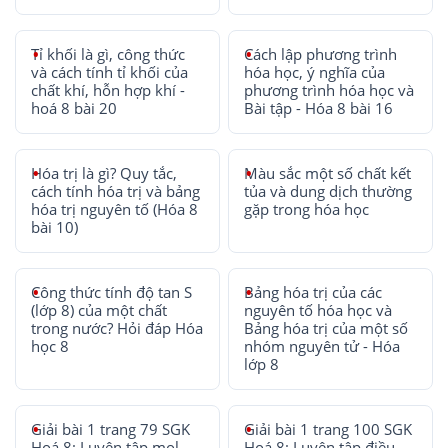
Tỉ khối là gì, công thức
Cách lập phương trình
và cách tính tỉ khối của
hóa học, ý nghĩa của
chất khí, hỗn hợp khí -
phương trình hóa học và
hoá 8 bài 20
Bài tập - Hóa 8 bài 16
Hóa trị là gì? Quy tắc,
Màu sắc một số chất kết
cách tính hóa trị và bảng
tủa và dung dịch thường
hóa trị nguyên tố (Hóa 8
gặp trong hóa học
bài 10)
Công thức tính độ tan S
Bảng hóa trị của các
(lớp 8) của một chất
nguyên tố hóa học và
trong nước? Hỏi đáp Hóa
Bảng hóa trị của một số
học 8
nhóm nguyên tử - Hóa
lớp 8
Giải bài 1 trang 79 SGK
Giải bài 1 trang 100 SGK
Hoá 8: Luyện tập mol,
Hoá 8: Luyện tập điều