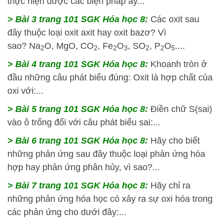
thực hiện được các biện pháp ấy...
> Bài 3 trang 101 SGK Hóa học 8:
Các oxit sau
đây thuộc loại oxit axit hay oxit bazơ? Vì
sao? Na
O, MgO, CO
, Fe
O
, SO
, P
O
....
2
2
2
3
2
2
5
> Bài 4 trang 101 SGK Hóa học 8:
Khoanh tròn ở
đầu những câu phát biểu đúng: Oxit là hợp chất của
oxi với:...
> Bài 5 trang 101 SGK Hóa học 8:
Điền chữ S(sai)
vào ô trống đối với câu phát biểu sai:...
> Bài 6 trang 101 SGK Hóa học 8:
Hãy cho biết
những phản ứng sau đây thuộc loại phản ứng hóa
hợp hay phản ứng phân hủy, vì sao?...
> Bài 7 trang 101 SGK Hóa học 8:
Hãy chỉ ra
những phản ứng hóa học có xảy ra sự oxi hóa trong
các phản ứng cho dưới đây:...