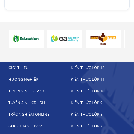
GIỚI THIỆU
KIẾN THỨC LỚP 12
HƯỚNG NGHIỆP
KIẾN THỨC LỚP 11
TUYỂN SINH LỚP 10
KIẾN THỨC LỚP 10
TUYỂN SINH CĐ - ĐH
KIẾN THỨC LỚP 9
TRẮC NGHIỆM ONLINE
KIẾN THỨC LỚP 8
GÓC CHIA SẺ HSSV
KIẾN THỨC LỚP 7