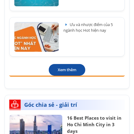
Ưu và nhược điểm của 5
ngành học Hot hiện nay
Xem thêm
Góc chia sẻ - giải trí
16 Best Places to visit in
Ho Chi Minh City in 3
days