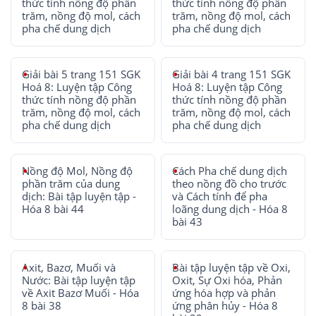
thức tính nồng độ phần
thức tính nồng độ phần
trăm, nồng độ mol, cách
trăm, nồng độ mol, cách
pha chế dung dịch
pha chế dung dịch
Giải bài 5 trang 151 SGK
Giải bài 4 trang 151 SGK
Hoá 8: Luyện tập Công
Hoá 8: Luyện tập Công
thức tính nồng độ phần
thức tính nồng độ phần
trăm, nồng độ mol, cách
trăm, nồng độ mol, cách
pha chế dung dịch
pha chế dung dịch
Nồng độ Mol, Nồng độ
Cách Pha chế dung dịch
phần trăm của dung
theo nồng đồ cho trước
dịch: Bài tập luyện tập -
và Cách tính để pha
Hóa 8 bài 44
loãng dung dịch - Hóa 8
bài 43
Axit, Bazơ, Muối và
Bài tập luyện tập về Oxi,
Nước: Bài tập luyện tập
Oxit, Sự Oxi hóa, Phản
về Axit Bazơ Muối - Hóa
ứng hóa hợp và phản
8 bài 38
ứng phân hủy - Hóa 8