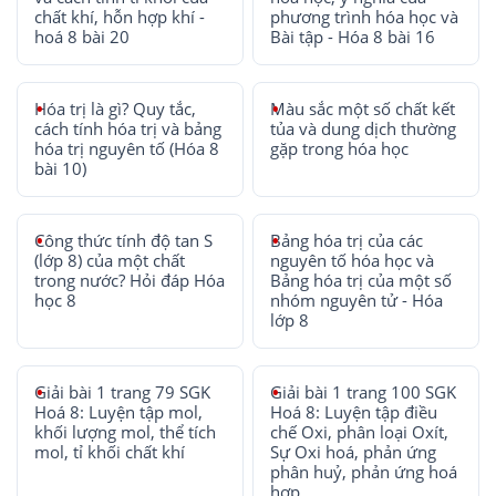
chất khí, hỗn hợp khí -
phương trình hóa học và
hoá 8 bài 20
Bài tập - Hóa 8 bài 16
Hóa trị là gì? Quy tắc,
Màu sắc một số chất kết
cách tính hóa trị và bảng
tủa và dung dịch thường
hóa trị nguyên tố (Hóa 8
gặp trong hóa học
bài 10)
Công thức tính độ tan S
Bảng hóa trị của các
(lớp 8) của một chất
nguyên tố hóa học và
trong nước? Hỏi đáp Hóa
Bảng hóa trị của một số
học 8
nhóm nguyên tử - Hóa
lớp 8
Giải bài 1 trang 79 SGK
Giải bài 1 trang 100 SGK
Hoá 8: Luyện tập mol,
Hoá 8: Luyện tập điều
khối lượng mol, thể tích
chế Oxi, phân loại Oxít,
mol, tỉ khối chất khí
Sự Oxi hoá, phản ứng
phân huỷ, phản ứng hoá
hợp