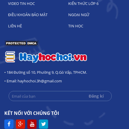
VIDEO TIN HỌC
KIẾN THỨC LỚP 6
ĐIỀU KHOẢN BẢO MẬT
NGOẠI NGỮ
LIÊN HỆ
TIN HỌC
• 184 Đường số 10, Phường 9, Q.Gò Vấp, TPHCM.
• Email: hayhochoi.3h@gmail.com
KẾT NỐI VỚI CHÚNG TÔI