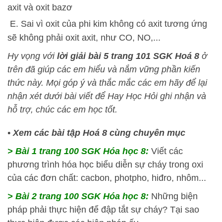
axit và oxit bazơ
E. Sai vì oxit của phi kim không có axit tương ứng
sẽ không phải oxit axit, như CO, NO,...
Hy vọng với
lời giải bài 5 trang 101 SGK Hoá 8
ở
trên đã giúp các em hiểu và nắm vững phần kiến
thức này
. Mọi góp ý và thắc mắc các em hãy để lại
nhận xét dưới bài viết để
Hay Học Hỏi
ghi nhận và
hỗ trợ, chúc các em học tốt.
•
Xem các bài tập Hoá 8 cùng chuyên mục
> Bài 1 trang 100 SGK Hóa học 8:
Viết các
phương trình hóa học biểu diễn sự cháy trong oxi
của các đơn chất: cacbon, photpho, hiđro, nhôm...
> Bài 2 trang 100 SGK Hóa học 8:
Những biện
pháp phải thực hiện để đập tắt sự cháy? Tại sao