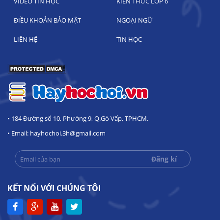
VIDEO TIN HỌC
KIẾN THỨC LỚP 6
ĐIỀU KHOẢN BẢO MẬT
NGOẠI NGỮ
LIÊN HỆ
TIN HỌC
• 184 Đường số 10, Phường 9, Q.Gò Vấp, TPHCM.
• Email: hayhochoi.3h@gmail.com
KẾT NỐI VỚI CHÚNG TÔI