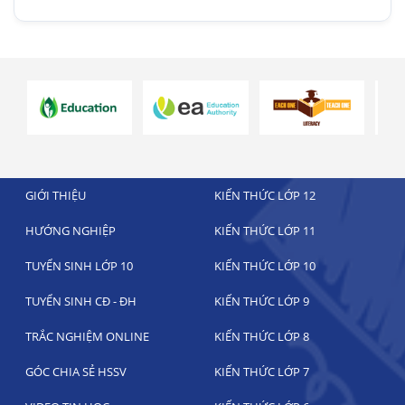
GIỚI THIỆU
KIẾN THỨC LỚP 12
HƯỚNG NGHIỆP
KIẾN THỨC LỚP 11
TUYỂN SINH LỚP 10
KIẾN THỨC LỚP 10
TUYỂN SINH CĐ - ĐH
KIẾN THỨC LỚP 9
TRẮC NGHIỆM ONLINE
KIẾN THỨC LỚP 8
GÓC CHIA SẺ HSSV
KIẾN THỨC LỚP 7