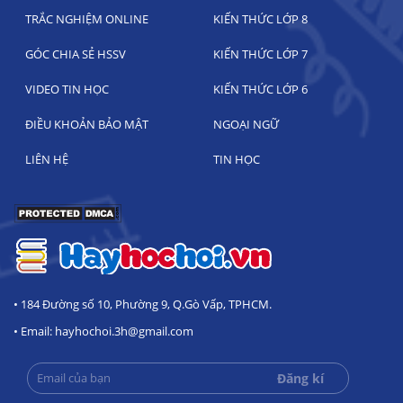
TRẮC NGHIỆM ONLINE
KIẾN THỨC LỚP 8
GÓC CHIA SẺ HSSV
KIẾN THỨC LỚP 7
VIDEO TIN HỌC
KIẾN THỨC LỚP 6
ĐIỀU KHOẢN BẢO MẬT
NGOẠI NGỮ
LIÊN HỆ
TIN HỌC
• 184 Đường số 10, Phường 9, Q.Gò Vấp, TPHCM.
• Email: hayhochoi.3h@gmail.com