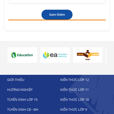
Xem thêm
GIỚI THIỆU
KIẾN THỨC LỚP 12
HƯỚNG NGHIỆP
KIẾN THỨC LỚP 11
TUYỂN SINH LỚP 10
KIẾN THỨC LỚP 10
TUYỂN SINH CĐ - ĐH
KIẾN THỨC LỚP 9