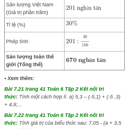
Sản lượng Việt Nam
201
nghìn tấn
ì
ấ
(Giá trị phần trăm)
30
%
Tỉ lệ (%)
201
:
30
100
Phép tính
Sản lượng toàn thế
670
nghìn tấn
ì
ấ
giới (Tổng thể)
•
Xem thêm:
Bài 7.21 trang 41 Toán 6 Tập 2 Kết nối tri
thức:
Tính một cách hợp lí. a) 5,3 – (-5,1) + (-5 ,3)
+ 4,9;...
Bài 7.22 trang 41 Toán 6 Tập 2 Kết nối tri
thức:
Tính giá trị của biểu thức sau: 7,05 - (a + 3,5