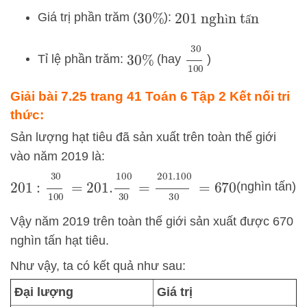
201
nghìn tấn
Giá trị phần trăm (
):
30
%
ì
ấ
30
100
Tỉ lệ phần trăm:
(hay
)
30
%
Giải bài 7.25 trang 41 Toán 6 Tập 2 Kết nối tri
thức:
Sản lượng hạt tiêu đã sản xuất trên toàn thế giới
vào năm 2019 là:
201
:
30
100
=
201.
100
=
30
201.100
30
=
670
(nghìn tấn)
Vậy năm 2019 trên toàn thế giới sản xuất được 670
nghìn tấn hạt tiêu.
Như vậy, ta có kết quả như sau:
Đại lượng
Giá trị