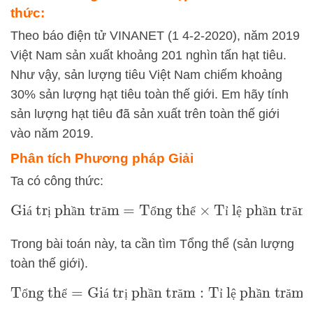
thức:
Theo báo điện tử VINANET (1 4-2-2020), năm 2019
Việt Nam sản xuất khoảng 201 nghìn tấn hạt tiêu.
Như vậy, sản lượng tiêu Việt Nam chiếm khoảng
30% sản lượng hạt tiêu toàn thế giới. Em hãy tính
sản lượng hạt tiêu đã sản xuất trên toàn thế giới
vào năm 2019.
Phân tích Phương pháp Giải
Ta có công thức:
Giá trị phần trăm
=
Tổng thể
×
Tỉ lệ phần trăm
á
ị
ầ
ă
ổ
ể
ỉ
ệ
ầ
ă
Trong bài toán này, ta cần tìm Tổng thể (sản lượng
toàn thế giới).
Tổng thể
=
Giá trị phần trăm
:
Tỉ lệ phần trăm
ổ
ể
á
ị
ầ
ă
ỉ
ệ
ầ
ă