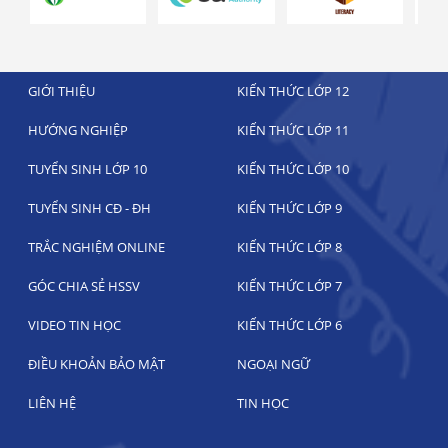
GIỚI THIỆU
KIẾN THỨC LỚP 12
HƯỚNG NGHIỆP
KIẾN THỨC LỚP 11
TUYỂN SINH LỚP 10
KIẾN THỨC LỚP 10
TUYỂN SINH CĐ - ĐH
KIẾN THỨC LỚP 9
TRẮC NGHIỆM ONLINE
KIẾN THỨC LỚP 8
GÓC CHIA SẺ HSSV
KIẾN THỨC LỚP 7
VIDEO TIN HỌC
KIẾN THỨC LỚP 6
ĐIỀU KHOẢN BẢO MẬT
NGOẠI NGỮ
LIÊN HỆ
TIN HỌC