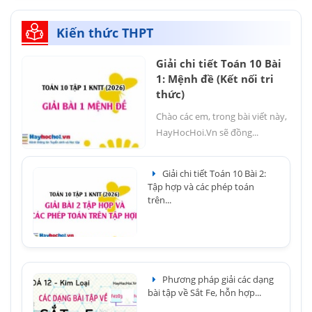
Kiến thức THPT
Giải chi tiết Toán 10 Bài
1: Mệnh đề (Kết nối tri
thức)
Chào các em, trong bài viết này,
HayHocHoi.Vn sẽ đồng...
Giải chi tiết Toán 10 Bài 2:
Tập hợp và các phép toán
trên...
Phương pháp giải các dạng
bài tập về Sắt Fe, hỗn hợp...