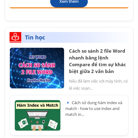
Xem thêm
Tin học
Cách so sánh 2 file Word
nhanh bằng lệnh
Compare để tìm sự khác
biệt giữa 2 văn bản
Nếu đã làm việc với máy tính, có
lẽ việc soạn...
Cách sử dụng hàm index và
match - how to use index and
match in...