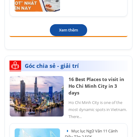
Xem thêm
Góc chia sẻ - giải trí
16 Best Places to visit in
Ho Chi Minh City in 3
days
Ho Chi Minh City is one of the
most dynamic spots in Vietnam.
There...
Mục lục Ngữ Văn 11 Cánh
Diều Tập 2 SGK