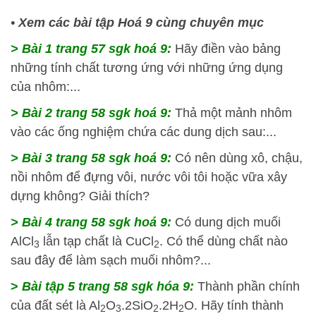
•
Xem các bài tập Hoá 9 cùng chuyên mục
> Bài 1 trang 57 sgk hoá 9:
Hãy điền vào bảng
những tính chất tương ứng với những ứng dụng
của nhôm:...
> Bài 2 trang 58 sgk hoá 9:
Thả một mảnh nhôm
vào các ống nghiệm chứa các dung dịch sau:...
> Bài 3 trang 58 sgk hoá 9:
Có nên dùng xô, chậu,
nồi nhôm để đựng vôi, nước vôi tôi hoặc vữa xây
dựng không? Giải thích?
> Bài 4 trang 58 sgk hoá 9:
Có dung dịch muối
AlCl
lẫn tạp chất là CuCl
. Có thể dùng chất nào
3
2
sau đây để làm sạch muối nhôm?...
>
Bài tập 5 trang 58 sgk hóa 9:
Thành phần chính
của đất sét là Al
O
.2SiO
.2H
O. Hãy tính thành
2
3
2
2