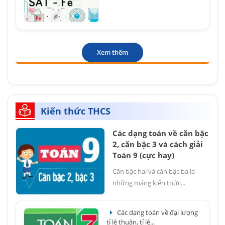
Xem thêm
Kiến thức THCS
Các dạng toán về căn bậc
2, căn bậc 3 và cách giải
Toán 9 (cực hay)
Căn bậc hai và căn bậc ba là
những mảng kiến thức...
Các dạng toán về đại lượng
tỉ lệ thuận, tỉ lệ...