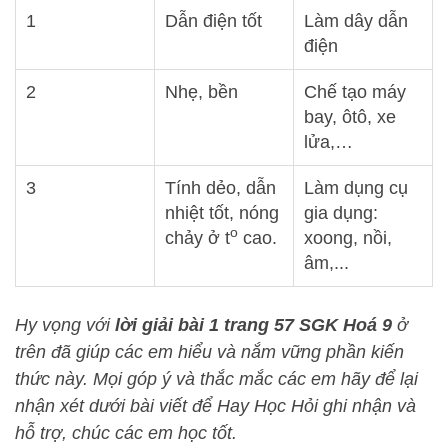
1
Dẫn điện tốt
Làm dây dẫn
điện
2
Nhẹ, bền
Chế tạo máy
bay, ôtô, xe
lửa,…
3
Tính dẻo, dẫn
Làm dụng cụ
nhiệt tốt, nóng
gia dụng:
o
chảy ở t
cao.
xoong, nồi,
âm,...
Hy vọng với
lời giải bài 1 trang 57 SGK Hoá 9
ở
trên đã giúp các em hiểu và nắm vững phần kiến
thức này
. Mọi góp ý và thắc mắc các em hãy để lại
nhận xét dưới bài viết để
Hay Học Hỏi
ghi nhận và
hỗ trợ, chúc các em học tốt.