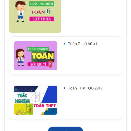
Toán 7 - số hữu tỉ
Toán THPT QG 2017