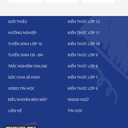
GIỚI THIỆU
KIẾN THỨC LỚP 12
HƯỚNG NGHIỆP
KIẾN THỨC LỚP 11
TUYỂN SINH LỚP 10
KIẾN THỨC LỚP 10
TUYỂN SINH CĐ - ĐH
KIẾN THỨC LỚP 9
TRẮC NGHIỆM ONLINE
KIẾN THỨC LỚP 8
GÓC CHIA SẺ HSSV
KIẾN THỨC LỚP 7
VIDEO TIN HỌC
KIẾN THỨC LỚP 6
ĐIỀU KHOẢN BẢO MẬT
NGOẠI NGỮ
LIÊN HỆ
TIN HỌC