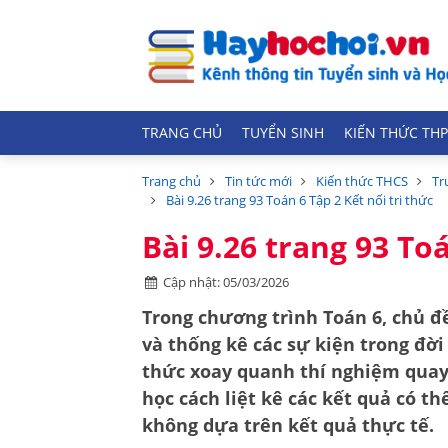
TRANG CHỦ
TUYỂN SINH
KIẾN THỨC THP
Trang chủ
Tin tức mới
Kiến thức THCS
Tr
Bài 9.26 trang 93 Toán 6 Tập 2 Kết nối tri thức
Bài 9.26 trang 93 Toá
Cập nhật: 05/03/2026
Trong chương trình Toán 6, chủ đ
và thống kê các sự kiện trong đời
thức
xoay quanh thí nghiệm quay 
học cách liệt kê các kết quả có th
không dựa trên kết quả thực tế.