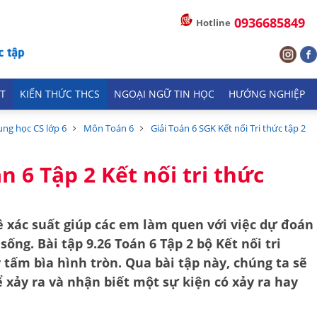
0936685849
Hotline
T
KIẾN THỨC THCS
NGOẠI NGỮ TIN HỌC
HƯỚNG NGHIỆP
ung học CS lớp 6
Môn Toán 6
Giải Toán 6 SGK Kết nối Tri thức tập 2
n 6 Tập 2 Kết nối tri thức
ề xác suất giúp các em làm quen với việc dự đoán
 sống. Bài tập
9.26 Toán 6 Tập 2 bộ Kết nối tri
tấm bìa hình tròn. Qua bài tập này, chúng ta sẽ
ể xảy ra và nhận biết một sự kiện có xảy ra hay