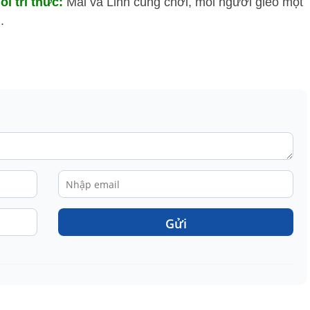
ối tri thức:
Mai và Linh cùng chơi, mỗi người gieo một
.
Gửi