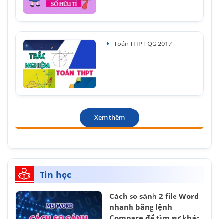
Toán THPT QG 2017
Xem thêm
Tin học
Cách so sánh 2 file Word
nhanh bằng lệnh
Compare để tìm sự khác