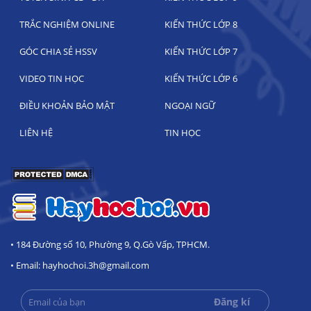
TRẮC NGHIỆM ONLINE
KIẾN THỨC LỚP 8
GÓC CHIA SẺ HSSV
KIẾN THỨC LỚP 7
VIDEO TIN HỌC
KIẾN THỨC LỚP 6
ĐIỀU KHOẢN BẢO MẬT
NGOẠI NGỮ
LIÊN HỆ
TIN HỌC
• 184 Đường số 10, Phường 9, Q.Gò Vấp, TPHCM.
• Email: hayhochoi.3h@gmail.com