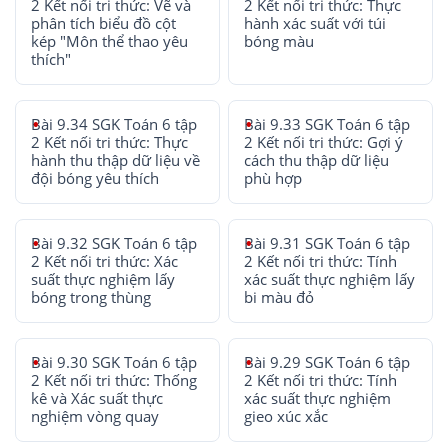
2 Kết nối tri thức: Vẽ và
2 Kết nối tri thức: Thực
phân tích biểu đồ cột
hành xác suất với túi
kép "Môn thể thao yêu
bóng màu
thích"
Bài 9.34 SGK Toán 6 tập
Bài 9.33 SGK Toán 6 tập
2 Kết nối tri thức: Thực
2 Kết nối tri thức: Gợi ý
hành thu thập dữ liệu về
cách thu thập dữ liệu
đội bóng yêu thích
phù hợp
Bài 9.32 SGK Toán 6 tập
Bài 9.31 SGK Toán 6 tập
2 Kết nối tri thức: Xác
2 Kết nối tri thức: Tính
suất thực nghiệm lấy
xác suất thực nghiệm lấy
bóng trong thùng
bi màu đỏ
Bài 9.30 SGK Toán 6 tập
Bài 9.29 SGK Toán 6 tập
2 Kết nối tri thức: Thống
2 Kết nối tri thức: Tính
kê và Xác suất thực
xác suất thực nghiệm
nghiệm vòng quay
gieo xúc xắc