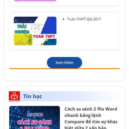
Toán THPT QG 2017
Xem thêm
Tin học
Cách so sánh 2 file Word
nhanh bằng lệnh
Compare để tìm sự khác
biệt giữa 2 văn bản