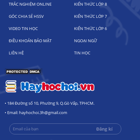
TRẮC NGHIỆM ONLINE
KIẾN THỨC LỚP 8
GÓC CHIA SẺ HSSV
KIẾN THỨC LỚP 7
VIDEO TIN HỌC
KIẾN THỨC LỚP 6
ĐIỀU KHOẢN BẢO MẬT
NGOẠI NGỮ
LIÊN HỆ
TIN HỌC
• 184 Đường số 10, Phường 9, Q.Gò Vấp, TPHCM.
• Email: hayhochoi.3h@gmail.com