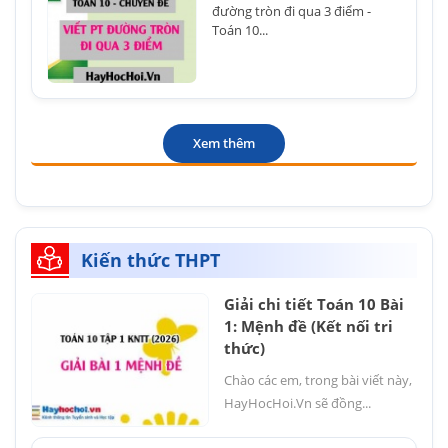
đường tròn đi qua 3 điểm -
Toán 10...
Xem thêm
Kiến thức THPT
Giải chi tiết Toán 10 Bài
1: Mệnh đề (Kết nối tri
thức)
Chào các em, trong bài viết này,
HayHocHoi.Vn sẽ đồng...