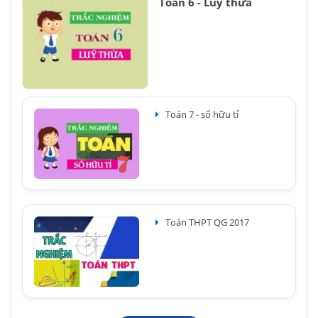
Toán 6 - Luỹ thừa
Toán 7 - số hữu tỉ
Toán THPT QG 2017