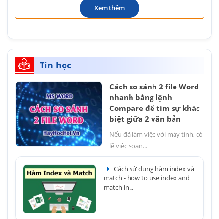
Xem thêm
Tin học
Cách so sánh 2 file Word
nhanh bằng lệnh
Compare để tìm sự khác
biệt giữa 2 văn bản
Nếu đã làm việc với máy tính, có
lẽ việc soạn...
Cách sử dụng hàm index và
match - how to use index and
match in...