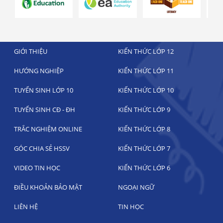
GIỚI THIỆU
KIẾN THỨC LỚP 12
HƯỚNG NGHIỆP
KIẾN THỨC LỚP 11
TUYỂN SINH LỚP 10
KIẾN THỨC LỚP 10
TUYỂN SINH CĐ - ĐH
KIẾN THỨC LỚP 9
TRẮC NGHIỆM ONLINE
KIẾN THỨC LỚP 8
GÓC CHIA SẺ HSSV
KIẾN THỨC LỚP 7
VIDEO TIN HỌC
KIẾN THỨC LỚP 6
ĐIỀU KHOẢN BẢO MẬT
NGOẠI NGỮ
LIÊN HỆ
TIN HỌC