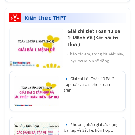
Kiến thức THPT
Giải chi tiết Toán 10 Bài
1: Mệnh đề (Kết nối tri
thức)
Chào các em, trong bài viết này,
HayHocHoi.Vn sẽ đồng...
Giải chi tiết Toán 10 Bài 2:
Tập hợp và các phép toán
trên...
Phương pháp giải các dạng
bài tập về Sắt Fe, hỗn hợp...