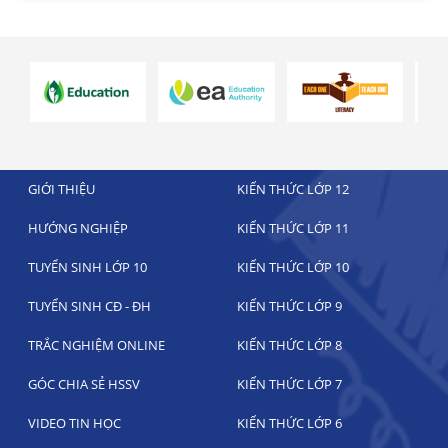
GIỚI THIỆU
KIẾN THỨC LỚP 12
HƯỚNG NGHIỆP
KIẾN THỨC LỚP 11
TUYỂN SINH LỚP 10
KIẾN THỨC LỚP 10
TUYỂN SINH CĐ - ĐH
KIẾN THỨC LỚP 9
TRẮC NGHIỆM ONLINE
KIẾN THỨC LỚP 8
GÓC CHIA SẺ HSSV
KIẾN THỨC LỚP 7
VIDEO TIN HỌC
KIẾN THỨC LỚP 6