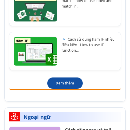
match - how to use index and
match in...
Cách sử dụng hàm IF nhiều
điều kiện - How to use IF
function...
Xem thêm
Ngoại ngữ
Cách dùng say và tell