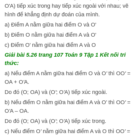
O'A) tiếp xúc trong hay tiếp xúc ngoài với nhau; vẽ
hình để khẳng định dự đoán của mình.
a) Điểm A nằm giữa hai điểm O và O'
b) Điểm O nằm giữa hai điểm A và O'
c) Điểm O' nằm giữa hai điểm A và O
Giải bài 5.26
trang 107 Toán 9 Tập 1 Kết nối tri
thức:
a) Nếu điểm A nằm giữa hai điểm O và O
'
thì OO
'
=
OA + O
'
A.
Do đó (O; OA) và (O
'
; O
'
A) tiếp xúc ngoài.
b) Nếu điểm O nằm giữa hai điểm A và O’ thì OO
'
=
O
'
A – OA.
Do đó (O; OA) và (O
'
; O
'
A) tiếp xúc trong.
c) Nếu điểm O
'
nằm giữa hai điểm A và O thì OO
'
=