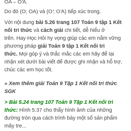
OA – O
'
A.
Do đó (O; OA) và (O
'
; O
'
A) tiếp xúc trong.
Với nội dung
bài 5.26
trang 107 Toán 9 tập 1 Kết
nối tri thức
và
cách
giải
chi tiết, dễ hiểu ở
trên.
Hay Học Hỏi
hy vọng giúp các em nắm vững
phương pháp
giải Toán 9 tập 1 Kết nối tri
thức.
Mọi góp ý và thắc mắc các em hãy để lại
nhận xét dưới bài viết để được ghi nhận và hỗ trợ,
chúc các em học tốt.
» Xem thêm giải Toán 9 Tập 1 Kết nối tri thức
SGK
> Bài 5.24
trang 107 Toán 9 Tập 1 Kết nối tri
thức:
Hình 5.37 cho thấy hình ảnh của những
đường tròn qua cách trình bày một số sản phẩm
mây tre...