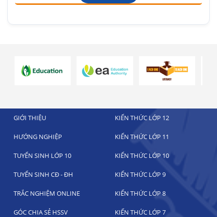
GIỚI THIỆU
KIẾN THỨC LỚP 12
HƯỚNG NGHIỆP
KIẾN THỨC LỚP 11
TUYỂN SINH LỚP 10
KIẾN THỨC LỚP 10
TUYỂN SINH CĐ - ĐH
KIẾN THỨC LỚP 9
TRẮC NGHIỆM ONLINE
KIẾN THỨC LỚP 8
GÓC CHIA SẺ HSSV
KIẾN THỨC LỚP 7