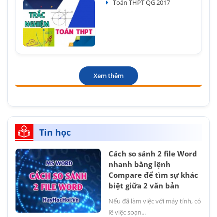
Toán THPT QG 2017
Xem thêm
Tin học
Cách so sánh 2 file Word
nhanh bằng lệnh
Compare để tìm sự khác
biệt giữa 2 văn bản
Nếu đã làm việc với máy tính, có
lẽ việc soạn...