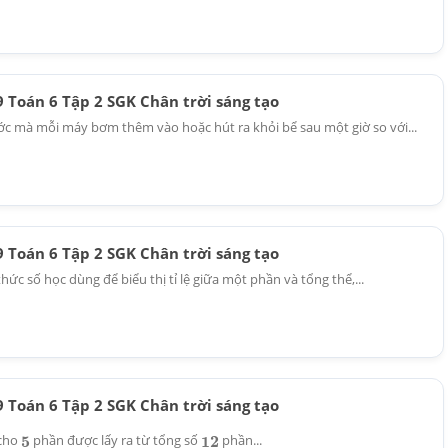
 9 Toán 6 Tập 2 SGK Chân trời sáng tạo
ớc mà mỗi máy bơm thêm vào hoặc hút ra khỏi bể sau một giờ so với...
 9 Toán 6 Tập 2 SGK Chân trời sáng tạo
hức số học dùng để biểu thị tỉ lệ giữa một phần và tổng thể,...
 9 Toán 6 Tập 2 SGK Chân trời sáng tạo
 cho
phần được lấy ra từ tổng số
phần...
5
12