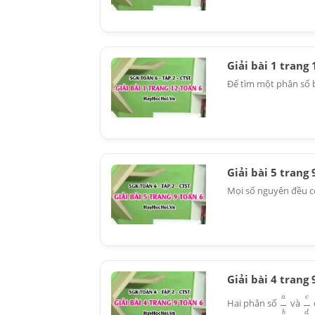
Giải bài 1 trang
Để tìm một phân số b
Giải bài 5 trang
Mọi số nguyên đều có
Giải bài 4 trang
a
b
c
d
Hai phân số
và