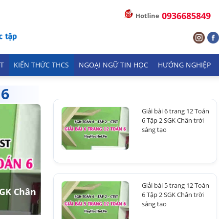
0936685849
Hotline
T
KIẾN THỨC THCS
NGOẠI NGỮ TIN HỌC
HƯỚNG NGHIỆP
 6
Giải bài 6 trang 12 Toán
6 Tập 2 SGK Chân trời
sáng tạo
Giải bài 5 trang 12 Toán
 SGK Chân
6 Tập 2 SGK Chân trời
sáng tạo