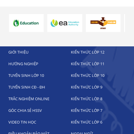
GIỚI THIỆU
KIẾN THỨC LỚP 12
HƯỚNG NGHIỆP
KIẾN THỨC LỚP 11
TUYỂN SINH LỚP 10
KIẾN THỨC LỚP 10
TUYỂN SINH CĐ - ĐH
KIẾN THỨC LỚP 9
TRẮC NGHIỆM ONLINE
KIẾN THỨC LỚP 8
GÓC CHIA SẺ HSSV
KIẾN THỨC LỚP 7
VIDEO TIN HỌC
KIẾN THỨC LỚP 6
ĐIỀU KHOẢN BẢO MẬT
NGOẠI NGỮ