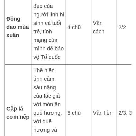
đẹp của
người lính hi
Đồng
sinh cả tuổi
Vần
dao mùa
4 chữ
2/2
trẻ, tính
cách
xuân
mạng của
mình để bảo
vệ Tổ quốc
Thể hiện
tình cảm
sâu nặng
của tác giả
với món ăn
Gặp lá
quê hương,
5 chữ
Vần liền
2/3, 3/
cơm nếp
với quê
hương và