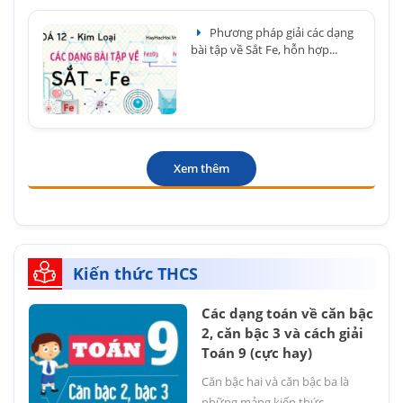
Phương pháp giải các dạng
bài tập về Sắt Fe, hỗn hợp...
Xem thêm
Kiến thức THCS
Các dạng toán về căn bậc
2, căn bậc 3 và cách giải
Toán 9 (cực hay)
Căn bậc hai và căn bậc ba là
những mảng kiến thức...