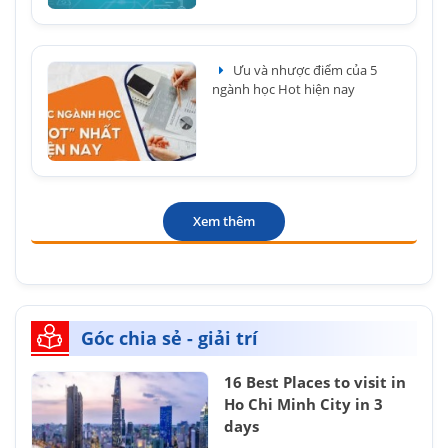
Ưu và nhược điểm của 5
ngành học Hot hiện nay
Xem thêm
Góc chia sẻ - giải trí
16 Best Places to visit in
Ho Chi Minh City in 3
days