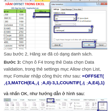
Sau bước 2, Hãng xe đã có dạng danh sách.
Bước 3:
Chọn ô F4 trong thẻ Data chọn Data
validation, trong thẻ settings mục Allow chọn List,
mục Fomular nhập công thức như sau:
=OFFSET(
3,MATCH(E4,
A,0)-3,1,COUNTIF(
A,E4),1)
A
A
:
A
:
và nhấn OK, như hướng dẫn ở hình sau: