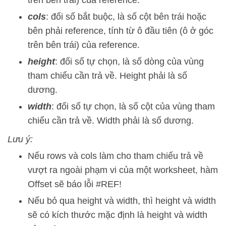
trên bên trái) của reference.
cols
: đối số bắt buộc, là số cột bên trái hoặc
bên phải reference, tính từ ô đầu tiên (ô ở góc
trên bên trái) của reference.
height
: đối số tự chọn, là số dòng của vùng
tham chiếu cần trả về. Height phải là số
dương.
width
: đối số tự chọn, là số cột của vùng tham
chiếu cần trả về. Width phải là số dương.
Lưu ý:
Nếu rows và cols làm cho tham chiếu trả về
vượt ra ngoài phạm vi của một worksheet, hàm
Offset sẽ báo lỗi #REF!
Nếu bỏ qua height và width, thì height và width
sẽ có kích thước mặc định là height và width