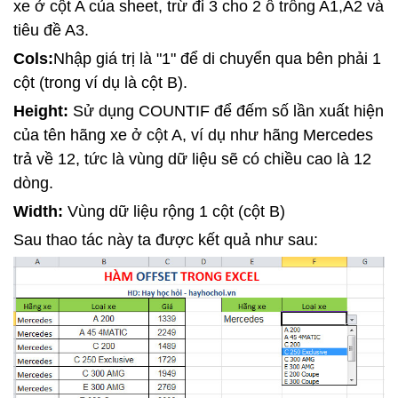
xe ở cột A của sheet, trừ đi 3 cho 2 ô trống A1,A2 và
tiêu đề A3.
Cols:
N
hập
giá trị là "1" để di chuyển qua bên phải 1
cột (trong ví dụ là cột B).
Height:
Sử dụng COUNTIF để đếm số lần xuất hiện
của tên hãng xe ở cột A, ví dụ như hãng Mercedes
trả về 12, tức là vùng dữ liệu sẽ có chiều cao là 12
dòng.
Width:
Vùng dữ liệu rộng 1 cột (cột B)
Sau thao tác này ta được kết quả như sau: