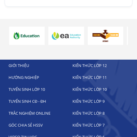
GIỚI THIỆU
KIẾN THỨC LỚP 12
HƯỚNG NGHIỆP
KIẾN THỨC LỚP 11
TUYỂN SINH LỚP 10
KIẾN THỨC LỚP 10
TUYỂN SINH CĐ - ĐH
KIẾN THỨC LỚP 9
TRẮC NGHIỆM ONLINE
KIẾN THỨC LỚP 8
GÓC CHIA SẺ HSSV
KIẾN THỨC LỚP 7