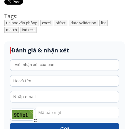
Tags:
tin học văn phòng
excel
offset
data validation
list
match
indirect
Đánh giá & nhận xét
Gửi