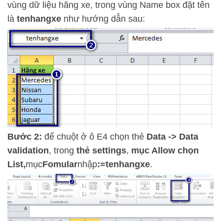
vùng dữ liệu hãng xe, trong vùng Name box đặt tên
là
tenhangxe
như hướng dẫn sau:
Bước 2:
để chuột ở ô E4 chọn thẻ
Data -> Data
validation
, trong
thẻ settings
,
mục Allow chọn
List,
mục
Fomular
nhập
:=tenhangxe
.