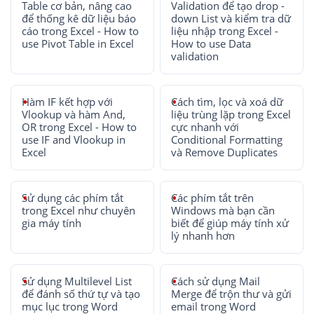
Table cơ bản, nâng cao
Validation để tạo drop -
để thống kê dữ liệu báo
down List và kiểm tra dữ
cáo trong Excel - How to
liệu nhập trong Excel -
use Pivot Table in Excel
How to use Data
validation
Hàm IF kết hợp với
Cách tìm, lọc và xoá dữ
Vlookup và hàm And,
liệu trùng lặp trong Excel
OR trong Excel - How to
cực nhanh với
use IF and Vlookup in
Conditional Formatting
Excel
và Remove Duplicates
Sử dụng các phím tắt
Các phím tắt trên
trong Excel như chuyên
Windows mà bạn cần
gia máy tính
biết để giúp máy tính xử
lý nhanh hơn
Sử dụng Multilevel List
Cách sử dụng Mail
để đánh số thứ tự và tạo
Merge để trộn thư và gửi
mục lục trong Word
email trong Word