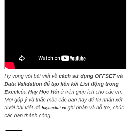
Hy vọng với bài viết về
cách sử dụng OFFSET và
Data Validation để tạo liên kết List động trong
Excel
của
Hay Học Hỏi
ở trên giúp ích cho các em.
Mọi góp ý và thắc mắc các bạn hãy để lại nhận xét
dưới bài viết để
ghi nhận và hỗ trợ, chúc
các bạn thành công.