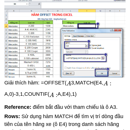
Giải thích hàm: =OFFSET(
3,MATCH(E4,
A
A
:
A,0)-3,1,COUNTIF(
A,E4),1)
A
:
Reference:
điểm bắt đầu với tham chiếu là ô A3.
Rows:
Sử dụng hàm MATCH để tìm vị trí dòng đầu
tiên của tên hãng xe (ô E4) trong danh sách hãng