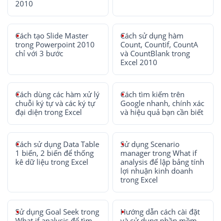
2010
Cách tạo Slide Master
Cách sử dụng hàm
trong Powerpoint 2010
Count, Countif, CountA
chỉ với 3 bước
và CountBlank trong
Excel 2010
Cách dùng các hàm xử lý
Cách tìm kiếm trên
chuỗi ký tự và các ký tự
Google nhanh, chính xác
đại diện trong Excel
và hiệu quả bạn cần biết
Cách sử dụng Data Table
Sử dụng Scenario
1 biến, 2 biến để thống
manager trong What if
kê dữ liệu trong Excel
analysis để lập bảng tính
lợi nhuận kinh doanh
trong Excel
Sử dụng Goal Seek trong
Hướng dẫn cách cài đặt
What if analysis để tìm
và sử dụng phần mềm