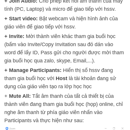
+
Join Audio
:
Cho phép kết nối âm thanh của máy
tính (PC, Laptop) và micro để giao tiếp với hssv.
+
Start video:
Bật webcam và hiện hình ảnh của
giáo viên để giao tiếp với hssv.
+
Invite:
Mời thành viên khác tham gia buổi học
(bấm vào Invite/Copy Invitation sau đó dán vào
word để lấy ID, Pass gửi cho người được mời tham
gia buổi học qua zalo, skype, Email,...).
+
Manage Participants:
Hiển thị số hssv đang
tham gia buổi học với
Host
là tài khoản đang sử
dụng của giáo viên tạo ra lớp học học
+
Mute All:
Tắt âm thanh của tất cả thiết bị của
thành viên đang tham gia buổi học (họp) online, chỉ
nghe âm thanh từ phía giáo viên nhấn vào
Participants và thực hiện như sau: