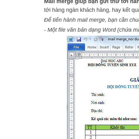
Mail merge giúp bạn gửi thư tới hàn
tới hàng ngàn khách hàng, hay kết quả t
Để tiến hành mail merge, bạn cần chuẩn
- Một file văn bản dạng Word (chứa m