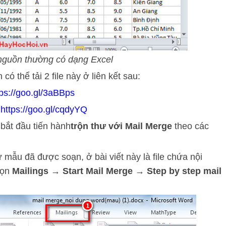
 nguồn thường có dạng Excel
 thể tải 2 file này ở liên kết sau:
tps://goo.gl/3aBBps
:
https://goo.gl/cqdyYQ
a bắt đầu tiến hành
trộn thư với Mail Merge
theo các
 mẫu đã được soạn, ở bài viết này là file chứa nội
họn
Mailings → Start Mail Merge → Step by step mail