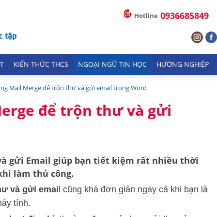
0936685849
Hotline
T
KIẾN THỨC THCS
NGOẠI NGỮ TIN HỌC
HƯỚNG NGHIỆP
ng Mail Merge để trộn thư và gửi email trong Word
erge để trộn thư và gửi
và gửi Emai
l giúp bạn tiết kiệm rất nhiều thời
khi làm thủ công.
hư và gửi emai
l cũng khá đơn giản ngay cả khi bạn là
áy tính.