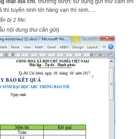
g loạt địa chỉ
, thường được sử dụng gửi thư cảm ơn
hi tuyển sinh tới hàng vạn thí sinh, ...
 bị 2 file:
ẫu nội dung thư cần gửi)