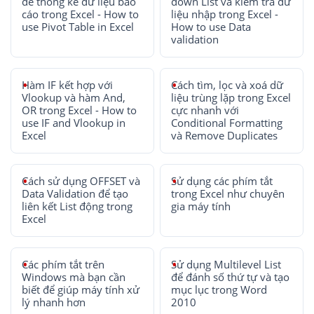
để thống kê dữ liệu báo
down List và kiểm tra dữ
cáo trong Excel - How to
liệu nhập trong Excel -
use Pivot Table in Excel
How to use Data
validation
Hàm IF kết hợp với
Cách tìm, lọc và xoá dữ
Vlookup và hàm And,
liệu trùng lặp trong Excel
OR trong Excel - How to
cực nhanh với
use IF and Vlookup in
Conditional Formatting
Excel
và Remove Duplicates
Cách sử dụng OFFSET và
Sử dụng các phím tắt
Data Validation để tạo
trong Excel như chuyên
liên kết List động trong
gia máy tính
Excel
Các phím tắt trên
Sử dụng Multilevel List
Windows mà bạn cần
để đánh số thứ tự và tạo
biết để giúp máy tính xử
mục lục trong Word
lý nhanh hơn
2010