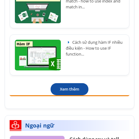
match - how to use index and
match in...
Cách sử dụng hàm IF nhiều
điều kiện - How to use IF
function...
Xem thêm
Ngoại ngữ
Cách dùng say và tell