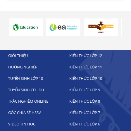
GIỚI THIỆU
KIẾN THỨC LỚP 12
HƯỚNG NGHIỆP
KIẾN THỨC LỚP 11
TUYỂN SINH LỚP 10
KIẾN THỨC LỚP 10
TUYỂN SINH CĐ - ĐH
KIẾN THỨC LỚP 9
TRẮC NGHIỆM ONLINE
KIẾN THỨC LỚP 8
GÓC CHIA SẺ HSSV
KIẾN THỨC LỚP 7
VIDEO TIN HỌC
KIẾN THỨC LỚP 6