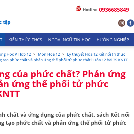
0936685849
Hotline
T
KIẾN THỨC THCS
NGOẠI NGỮ TIN HỌC
HƯỚNG NGHIỆP
ung Học PT lớp 12
Môn Hoá 12
Lý thuyết Hóa 12 Kết nối tri thức
g tạo phức chất và phản ứng thế phối tử phức chất? Hóa 12 bài 29 KNTT
ụng của phức chất? Phản ứng
ản ứng thế phối tử phức
 KNTT
ính chất và ứng dụng của phức chất, sách Kết nối
ứng tạo phức chất và phản ứng thế phối tử phức