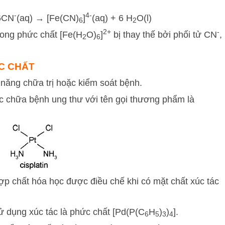
-
4-
 6CN
(aq) → [Fe(CN)
]
(aq) + 6 H
O(l)
6
2
2+
-
rong phức chất [Fe(H
O)
]
bị thay thế bởi phối tử CN
,
2
6
ỨC CHẤT
 năng chữa trị hoặc kiểm soát bệnh.
 chữa bệnh ung thư với tên gọi thương phẩm là
ợp chất hóa học được điều chế khi có mặt chất xúc tác
 dụng xúc tác là phức chất [Pd(P(C
H
)
)
].
6
5
3
4