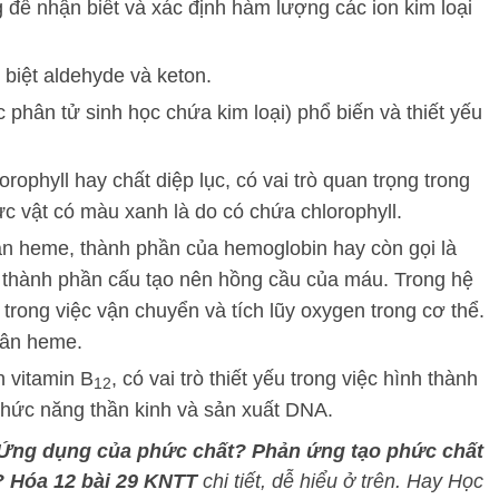
 để nhận biết và xác định hàm lượng các ion kim loại
biệt aldehyde và keton.
c phân tử sinh học chứa kim loại) phổ biến và thiết yếu
rophyll hay chất diệp lục, có vai trò quan trọng trong
c vật có màu xanh là do có chứa chlorophyll.
n heme, thành phần của hemoglobin hay còn gọi là
 là thành phần cấu tạo nên hồng cầu của máu. Trong hệ
 trong việc vận chuyển và tích lũy oxygen trong cơ thể.
hân heme.
 vitamin B
, có vai trò thiết yếu trong việc hình thành
12
chức năng thần kinh và sản xuất DNA.
 Ứng dụng của phức chất? Phản ứng tạo phức chất
? Hóa 12 bài 29 KNTT
chi tiết, dễ hiểu ở trên.
Hay Học