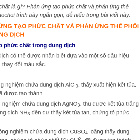
hất là gì? Phản ứng tạo phức chất và phản ứng thế
choi trình bày ngắn gọn, dễ hiểu trong bài viết này.
N ỨNG TẠO PHỨC CHẤT VÀ PHẢN ỨNG THẾ PHỐI
NG DỊCH
o phức chất trong dung dịch
dịch có thể được nhận biết dựa vào một số dấu hiệu
; thay đổi màu sắc.
ng nghiệm chứa dung dịch AlCl
, thấy xuất hiện kết tủa,
3
đã được tạo thành.
ng nghiệm chứa dung dịch AgNO
, thu được kết tủa trắng
3
ung dịch NH
đến dư thấy kết tủa tan, chứng tỏ phức
3
o ống nghiệm chứa dung dịch CuSO
loãng thấy dung
4
2-