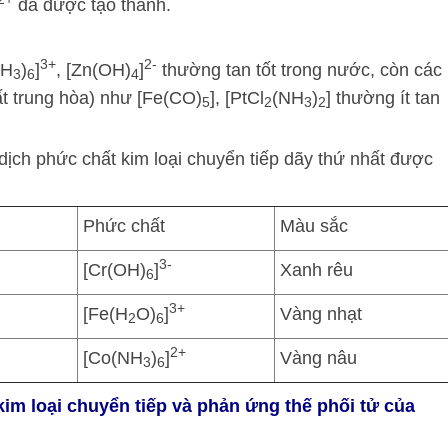
đã được tạo thành.
3+
2-
NH
)
]
, [Zn(OH)
]
thường tan tốt trong nước, còn các
3
6
4
t trung hòa) như [Fe(CO)
], [PtCl
(NH
)
] thường ít tan
5
2
3
2
dịch phức chất kim loại chuyển tiếp dãy thứ nhất được
Phức chất
Màu sắc
3-
[Cr(OH)
]
Xanh rêu
6
3+
[Fe(H
O)
]
Vàng nhạt
2
6
2+
[Co(NH
)
]
Vàng nâu
3
6
kim loại chuyển tiếp và phản ứng thế phối tử của