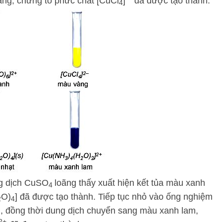
ng, chứng tỏ phức chất [CuCl
]
đã được tạo thành.
4
g dịch CuSO
loãng thấy xuất hiện kết tủa màu xanh
4
O)
] đã được tạo thành. Tiếp tục nhỏ vào ống nghiệm
2
4
n, đồng thời dung dịch chuyển sang màu xanh lam,
2+