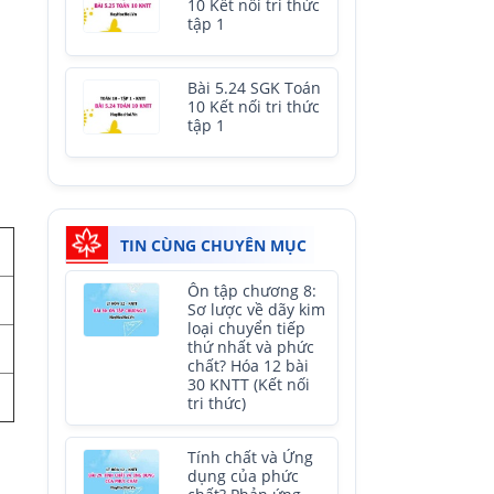
10 Kết nối tri thức
tập 1
Bài 5.24 SGK Toán
10 Kết nối tri thức
tập 1
TIN CÙNG CHUYÊN MỤC
Ôn tập chương 8:
Sơ lược về dãy kim
loại chuyển tiếp
thứ nhất và phức
chất? Hóa 12 bài
30 KNTT (Kết nối
tri thức)
Tính chất và Ứng
dụng của phức