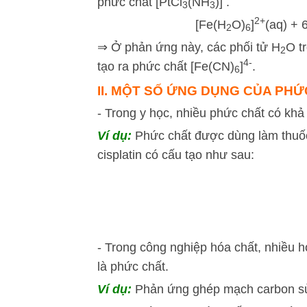
phức chất [PtCl
(NH
)]
.
3
3
2+
[Fe(H
O)
]
(aq) +
2
6
⇒ Ở phản ứng này, các phối tử H
O t
2
4-
tạo ra phức chất [Fe(CN)
]
.
6
II. MỘT SỐ ỨNG DỤNG CỦA PH
- Trong y học, nhiều phức chất có khả
Ví dụ:
Phức chất được dùng làm thuốc
cisplatin có cấu tạo như sau:
- Trong công nghiệp hóa chất, nhiều h
là phức chất.
Ví dụ:
Phản ứng ghép mạch carbon sử