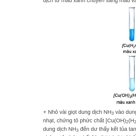
dịch từ màu xanh chuyển sang màu và
+
Nhỏ vài giọt dung dịch NH
vào dun
3
nhạt, chứng tỏ phức chất [Cu(OH)
(H
2
dung dịch NH
đến dư thấy kết tủa ta
3