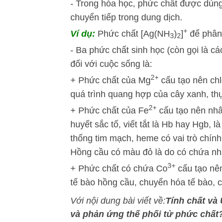
- Trong hóa học, phức chất được dùng
chuyển tiếp trong dung dịch.
+
Ví dụ:
Phức chất [Ag(NH
)
]
để phân 
3
2
- Ba phức chất sinh học (còn gọi là cá
đối với cuộc sống là:
2+
+ Phức chất của Mg
cấu tạo nên chlo
quá trình quang hợp của cây xanh, thự
2+
+ Phức chất của Fe
cấu tạo nên nhâ
huyết sắc tố, viết tắt là Hb hay Hgb,
thống tim mạch, heme có vai trò chính
Hồng cầu có màu đỏ là do có chứa n
3+
+ Phức chất có chứa Co
cấu tạo nên
tế bào hồng cầu, chuyển hóa tế bào, 
Với nội dung bài viết về:
Tính chất và
và phản ứng thế phối tử phức chất