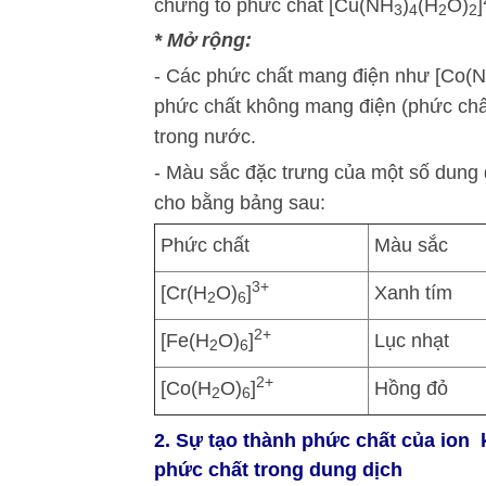
chứng tỏ phức chất [Cu(NH
)
(H
O)
]
3
4
2
2
* Mở rộng:
- Các phức chất mang điện như [Co(
phức chất không mang điện (phức chấ
trong nước.
- Màu sắc đặc trưng của một số dung 
cho bằng bảng sau:
Phức chất
Màu sắc
3+
[Cr(H
O)
]
Xanh tím
2
6
2+
[Fe(H
O)
]
Lục nhạt
2
6
2+
[Co(H
O)
]
Hồng đỏ
2
6
2. Sự tạo thành phức chất của ion 
phức chất trong dung dịch