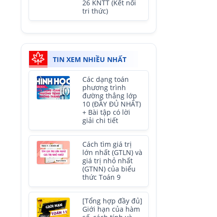
26 KNTT (Kết nối
tri thức)
TIN XEM NHIỀU NHẤT
Các dạng toán
phương trình
đường thẳng lớp
10 (ĐẦY ĐỦ NHẤT)
+ Bài tập có lời
giải chi tiết
Cách tìm giá trị
lớn nhất (GTLN) và
giá trị nhỏ nhất
(GTNN) của biểu
thức Toán 9
[Tổng hợp đầy đủ]
Giới hạn của hàm