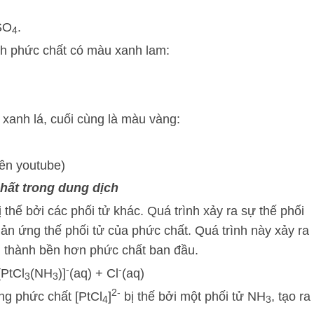
SO
.
4
ành phức chất có màu xanh lam:
xanh lá, cuối cùng là màu vàng:
rên youtube)
hất trong dung dịch
ị thế bởi các phối tử khác. Quá trình xảy ra sự thế phối
hản ứng thế phối tử của phức chất. Quá trình này xảy ra
h thành bền hơn phức chất ban đầu.
-
-
[PtCl
(NH
)]
(aq) + Cl
(aq)
3
3
2-
ong phức chất [PtCl
]
bị thế bởi một phối tử NH
, tạo ra
4
3