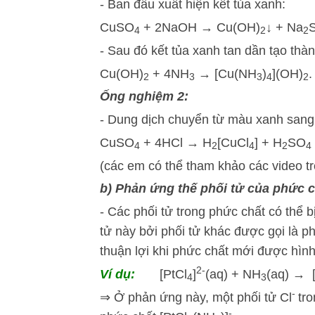
- Ban đầu xuất hiện kết tủa xanh:
CuSO
+ 2NaOH → Cu(OH)
↓ + Na
4
2
2
- Sau đó kết tủa xanh tan dần tạo th
Cu(OH)
+ 4NH
→ [Cu(NH
)
](OH)
.
2
3
3
4
2
Ống nghiệm 2:
- Dung dịch chuyển từ màu xanh sang 
CuSO
+ 4HCl → H
[CuCl
] + H
SO
4
2
4
2
4
(các em có thể tham khảo các video t
b) Phản ứng thế phối tử của phức c
- Các phối tử trong phức chất có thể b
tử này bởi phối tử khác được gọi là p
thuận lợi khi phức chất mới được hìn
2-
Ví dụ:
[PtCl
]
(aq) + NH
(aq) → 
4
3
-
⇒ Ở phản ứng này, một phối tử Cl
tr
-