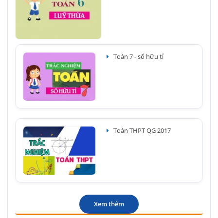
Toán 7 - số hữu tỉ
Toán THPT QG 2017
Xem thêm