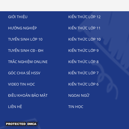
GIỚI THIỆU
KIẾN THỨC LỚP 12
HƯỚNG NGHIỆP
KIẾN THỨC LỚP 11
TUYỂN SINH LỚP 10
KIẾN THỨC LỚP 10
TUYỂN SINH CĐ - ĐH
KIẾN THỨC LỚP 9
TRẮC NGHIỆM ONLINE
KIẾN THỨC LỚP 8
GÓC CHIA SẺ HSSV
KIẾN THỨC LỚP 7
VIDEO TIN HỌC
KIẾN THỨC LỚP 6
ĐIỀU KHOẢN BẢO MẬT
NGOẠI NGỮ
LIÊN HỆ
TIN HỌC