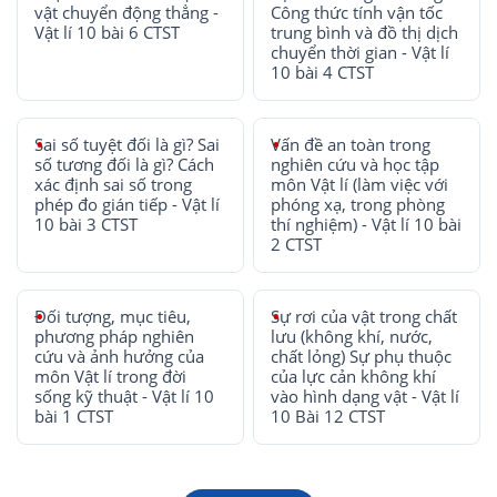
vật chuyển động thẳng -
Công thức tính vận tốc
Vật lí 10 bài 6 CTST
trung bình và đồ thị dịch
chuyển thời gian - Vật lí
10 bài 4 CTST
Sai số tuyệt đối là gì? Sai
Vấn đề an toàn trong
số tương đối là gì? Cách
nghiên cứu và học tập
xác định sai số trong
môn Vật lí (làm việc với
phép đo gián tiếp - Vật lí
phóng xạ, trong phòng
10 bài 3 CTST
thí nghiệm) - Vật lí 10 bài
2 CTST
Đối tượng, mục tiêu,
Sự rơi của vật trong chất
phương pháp nghiên
lưu (không khí, nước,
cứu và ảnh hưởng của
chất lỏng) Sự phụ thuộc
môn Vật lí trong đời
của lực cản không khí
sống kỹ thuật - Vật lí 10
vào hình dạng vật - Vật lí
bài 1 CTST
10 Bài 12 CTST