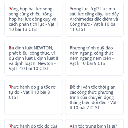
Tổng hợp hai lực song
Trong lực là gì? Lực ma
song cùng chiều, tổng
sát, lực căng dây, lực đẩy
hợp hai lực đồng quy và
Archimedes đặc điểm và
cách phân tích lực - Vật lí
Công thức - Vật lí 10 bài
10 bài 13 CTST
11 CTST
Ba định luật NEWTON,
Phương trình quỹ đạo
phát biểu, công thức, ví
ném ngang, công thức
dụ định luật I, định luật II
ném ngang ném xiên -
và định luật III Newton -
Vật lí 10 bài 9 CTST
Vật lí 10 bài 10 CTST
Thực hành đo gia tốc rơi
Đồ thị vận tốc thời gian,
tự do - Vật lí 10 bài 8
các công thức phương
CTST
trình của chuyển động
thẳng biến đổi đều - Vật
lí 10 bài 7 CTST
Thực hành đo tốc độ của
Vận tốc trung bình là gì?