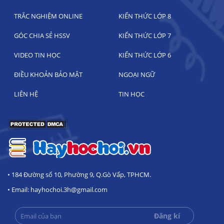
TRẮC NGHIỆM ONLINE
KIẾN THỨC LỚP 8
GÓC CHIA SẺ HSSV
KIẾN THỨC LỚP 7
VIDEO TIN HỌC
KIẾN THỨC LỚP 6
ĐIỀU KHOẢN BẢO MẬT
NGOẠI NGỮ
LIÊN HỆ
TIN HỌC
• 184 Đường số 10, Phường 9, Q.Gò Vấp, TPHCM.
• Email: hayhochoi.3h@gmail.com