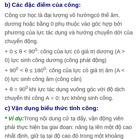
b) Các đặc điểm của công:
Công cơ học là đại lượng vô hướngcó thể âm,
dương hoặc bằng 0 phụ thuộc vào góc hợp bởi
phương của lực tác dụng và hướng chuyển dời của
chuyển động.
0
+ 0 ≤ θ < 90
: công của lực có giá trị dương (A >
0) lực sinh công dương (công phát động)
0
0
+ 90
< θ ≤ 180
: công của lực có giá trị âm (A <
0) lực sinh công âm (công cản)
0
+ θ = 90
khi lực tác dụng vuông góc với độ dịch
chuyển thì công A = 0: lực không sinh công.
c) Vận dụng biểu thức tính công:
* Ví dụ:
Trong nội dung cử tạ đẩy, vận động viên
phải thực hiện ba giai đoạn: nâng tạ lên một độ cao
nhất định, giữ tạ tại độ cao đó trong một khoảng