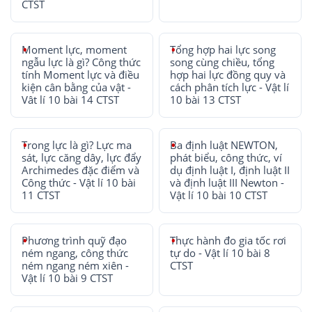
CTST
Moment lực, moment
Tổng hợp hai lực song
ngẫu lực là gì? Công thức
song cùng chiều, tổng
tính Moment lực và điều
hợp hai lực đồng quy và
kiện cân bằng của vật -
cách phân tích lực - Vật lí
Vât lí 10 bài 14 CTST
10 bài 13 CTST
Trong lực là gì? Lực ma
Ba định luật NEWTON,
sát, lực căng dây, lực đẩy
phát biểu, công thức, ví
Archimedes đặc điểm và
dụ định luật I, định luật II
Công thức - Vật lí 10 bài
và định luật III Newton -
11 CTST
Vật lí 10 bài 10 CTST
Phương trình quỹ đạo
Thực hành đo gia tốc rơi
ném ngang, công thức
tự do - Vật lí 10 bài 8
ném ngang ném xiên -
CTST
Vật lí 10 bài 9 CTST