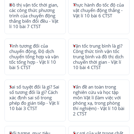
Đồ thị vận tốc thời gian,
Thực hành đo tốc độ của
các công thức phương
vật chuyển động thẳng -
trình của chuyển động
Vật lí 10 bài 6 CTST
thẳng biến đổi đều - Vật
lí 10 bài 7 CTST
Tính tương đối của
Vận tốc trung bình là gì?
chuyển động, Độ dịch
Công thức tính vận tốc
chuyển tổng hợp và vận
trung bình và đồ thị dịch
tốc tổng hợp - Vật lí 10
chuyển thời gian - Vật lí
bài 5 CTST
10 bài 4 CTST
Sai số tuyệt đối là gì? Sai
Vấn đề an toàn trong
số tương đối là gì? Cách
nghiên cứu và học tập
xác định sai số trong
môn Vật lí (làm việc với
phép đo gián tiếp - Vật lí
phóng xạ, trong phòng
10 bài 3 CTST
thí nghiệm) - Vật lí 10 bài
2 CTST
Đối tượng, mục tiêu,
Sự rơi của vật trong chất