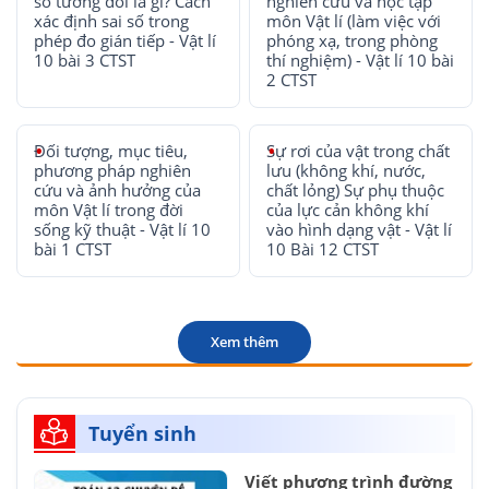
số tương đối là gì? Cách
nghiên cứu và học tập
xác định sai số trong
môn Vật lí (làm việc với
phép đo gián tiếp - Vật lí
phóng xạ, trong phòng
10 bài 3 CTST
thí nghiệm) - Vật lí 10 bài
2 CTST
Đối tượng, mục tiêu,
Sự rơi của vật trong chất
phương pháp nghiên
lưu (không khí, nước,
cứu và ảnh hưởng của
chất lỏng) Sự phụ thuộc
môn Vật lí trong đời
của lực cản không khí
sống kỹ thuật - Vật lí 10
vào hình dạng vật - Vật lí
bài 1 CTST
10 Bài 12 CTST
Xem thêm
Tuyển sinh
Viết phương trình đường