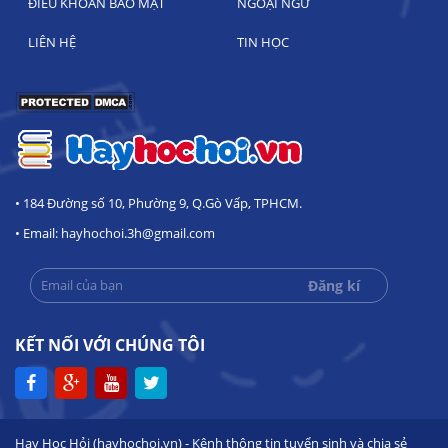
ĐIỀU KHOẢN BẢO MẬT
NGOẠI NGỮ
LIÊN HỆ
TIN HỌC
• 184 Đường số 10, Phường 9, Q.Gò Vấp, TPHCM.
• Email: hayhochoi.3h@gmail.com
KẾT NỐI VỚI CHÚNG TÔI
Hay Học Hỏi (hayhochoi.vn) - Kênh thông tin tuyển sinh và chia sẻ