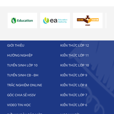
GIỚI THIỆU
KIẾN THỨC LỚP 12
HƯỚNG NGHIỆP
KIẾN THỨC LỚP 11
TUYỂN SINH LỚP 10
KIẾN THỨC LỚP 10
TUYỂN SINH CĐ - ĐH
KIẾN THỨC LỚP 9
TRẮC NGHIỆM ONLINE
KIẾN THỨC LỚP 8
GÓC CHIA SẺ HSSV
KIẾN THỨC LỚP 7
VIDEO TIN HỌC
KIẾN THỨC LỚP 6