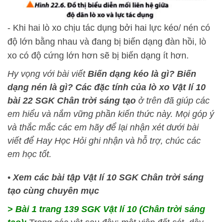
- Khi hai lò xo chịu tác dụng bởi hai lực kéo/ nén có
độ lớn bằng nhau và đang bị biến dạng đàn hồi, lò
xo có độ cứng lớn hơn sẽ bị biến dạng ít hơn.
Hy vọng với bài viết
Biến dạng kéo là gì? Biến
dạng nén là gì? Các đặc tính của lò xo Vật lí 10
bài 22 SGK Chân trời sáng tạo
ở trên đã giúp các
em hiểu và nắm vững phần kiến thức này
. Mọi góp ý
và thắc mắc các em hãy để lại nhận xét dưới bài
viết để
Hay Học Hỏi
ghi nhận và hỗ trợ, chúc các
em học tốt.
•
Xem các bài tập Vật lí 10 SGK Chân trời sáng
tạo cùng chuyên mục
> Bài 1 trang 139 SGK Vật lí 10 (Chân trời sáng