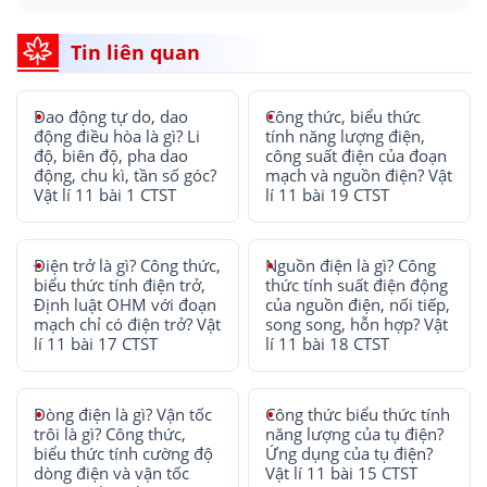
Tin liên quan
Dao động tự do, dao
Công thức, biểu thức
động điều hòa là gì? Li
tính năng lượng điện,
độ, biên độ, pha dao
công suất điện của đoạn
động, chu kì, tần số góc?
mạch và nguồn điện? Vật
Vật lí 11 bài 1 CTST
lí 11 bài 19 CTST
Điện trở là gì? Công thức,
Nguồn điện là gì? Công
biểu thức tính điện trở,
thức tính suất điện động
Định luật OHM với đoạn
của nguồn điện, nối tiếp,
mạch chỉ có điện trở? Vật
song song, hỗn hợp? Vật
lí 11 bài 17 CTST
lí 11 bài 18 CTST
Dòng điện là gì? Vận tốc
Công thức biểu thức tính
trôi là gì? Công thức,
năng lượng của tụ điện?
biểu thức tính cường độ
Ứng dụng của tụ điện?
dòng điện và vận tốc
Vật lí 11 bài 15 CTST