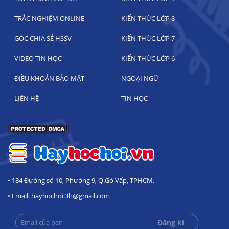
TRẮC NGHIỆM ONLINE
KIẾN THỨC LỚP 8
GÓC CHIA SẺ HSSV
KIẾN THỨC LỚP 7
VIDEO TIN HỌC
KIẾN THỨC LỚP 6
ĐIỀU KHOẢN BẢO MẬT
NGOẠI NGỮ
LIÊN HỆ
TIN HỌC
• 184 Đường số 10, Phường 9, Q.Gò Vấp, TPHCM.
• Email: hayhochoi.3h@gmail.com