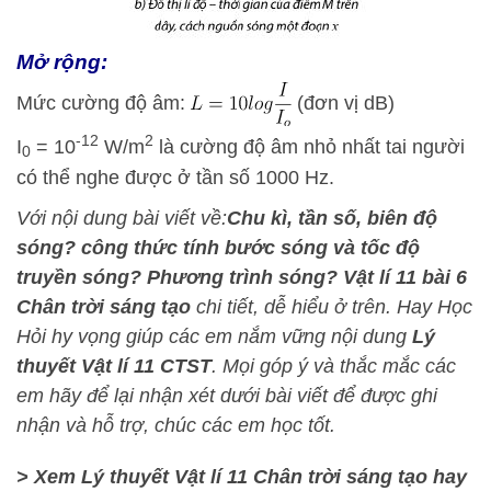
Mở rộng:
Mức cường độ âm:
(đơn vị dB)
-12
2
I
= 10
W/m
là cường độ âm nhỏ nhất tai người
0
có thể nghe được ở tần số 1000 Hz.
Với nội dung bài viết về:
Chu kì, tần số, biên độ
sóng? công thức tính bước sóng và tốc độ
truyền sóng? Phương trình sóng? Vật lí 11 bài 6
Chân trời sáng tạo
chi tiết, dễ hiểu ở trên.
Hay Học
Hỏi
hy vọng giúp các em nắm vững nội dung
Lý
thuyết Vật lí 11 CTST
. Mọi góp ý và thắc mắc các
em hãy để lại nhận xét dưới bài viết để được ghi
nhận và hỗ trợ, chúc các em học tốt.
> Xem Lý thuyết Vật lí 11 Chân trời sáng tạo hay