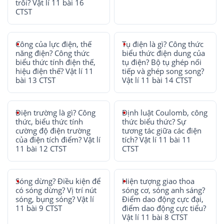
trôi? Vật lí 11 bài 16
CTST
Công của lực điện, thế
Tụ điện là gì? Công thức
năng điện? Công thức
biểu thức điện dung của
biểu thức tính điện thế,
tụ điện? Bộ tụ ghép nối
hiệu điện thế? Vật lí 11
tiếp và ghép song song?
bài 13 CTST
Vật lí 11 bài 14 CTST
Điện trường là gì? Công
Định luật Coulomb, công
thức, biểu thức tính
thức biểu thức? Sự
cường độ điện trường
tương tác giữa các điện
của điện tích điểm? Vật lí
tích? Vật lí 11 bài 11
11 bài 12 CTST
CTST
Sóng dừng? Điều kiện để
Hiện tượng giao thoa
có sóng dừng? Vị trí nút
sóng cơ, sóng anh sáng?
sóng, bụng sóng? Vật lí
Điểm dao động cực đại,
11 bài 9 CTST
điểm dao động cực tiểu?
Vật lí 11 bài 8 CTST