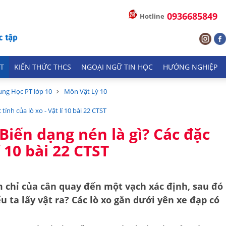
0936685849
Hotline
T
KIẾN THỨC THCS
NGOẠI NGỮ TIN HỌC
HƯỚNG NGHIỆP
ung Học PT lớp 10
Môn Vật Lý 10
tính của lò xo - Vật lí 10 bài 22 CTST
 Biến dạng nén là gì? Các đặc
í 10 bài 22 CTST
im chỉ của cân quay đến một vạch xác định, sau đó
ếu ta lấy vật ra? Các lò xo gắn dưới yên xe đạp có