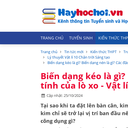
TRANG CHỦ
TUYỂN SINH
KIẾN THỨC THP
Trang chủ
Tin tức mới
Kiến thức THPT
Tr
Lý thuyết Vật lí 10 Chân trời Sáng tạo
Biến dạng kéo là gì? Biến dạng nén là gì? Các đặc 
Biến dạng kéo là gì?
tính của lò xo - Vật l
Cập nhật: 25/10/2024
Tại sao khi ta đặt lên bàn cân, k
kim chỉ sẽ trở lại vị trí ban đầu n
công dụng gì?