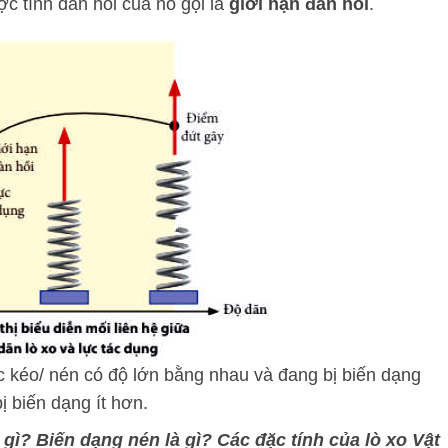
ợc tính đàn hồi của nó gọi là
giới hạn đàn hồi
.
lực kéo/ nén có độ lớn bằng nhau và đang bị biến dạng
ị biến dạng ít hơn.
 gì? Biến dạng nén là gì? Các đặc tính của lò xo Vật