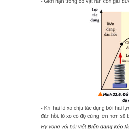
- Giới hạn trong đó vật rắn còn giữ đư
- Khi hai lò xo chịu tác dụng bởi hai 
đàn hồi, lò xo có độ cứng lớn hơn sẽ b
Hy vọng với bài viết
Biến dạng kéo là