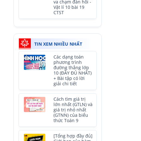
va chạm đàn hồi -
Vật lí 10 bài 19
CTST
TIN XEM NHIỀU NHẤT
Các dạng toán
phương trình
đường thẳng lớp
10 (ĐẦY ĐỦ NHẤT)
+ Bài tập có lời
giải chi tiết
Cách tìm giá trị
lớn nhất (GTLN) và
giá trị nhỏ nhất
(GTNN) của biểu
thức Toán 9
[Tổng hợp đầy đủ]