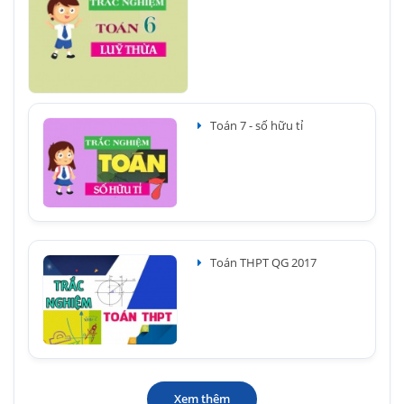
Toán 7 - số hữu tỉ
Toán THPT QG 2017
Xem thêm