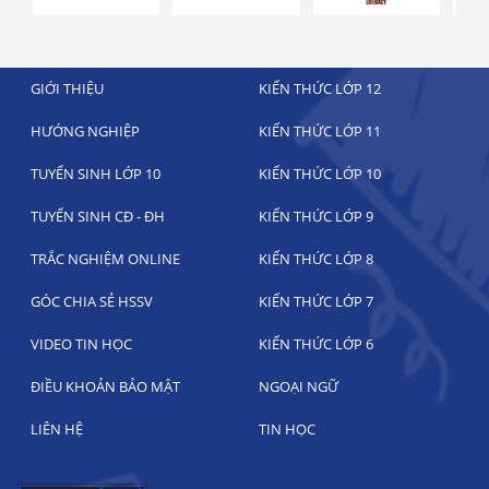
GIỚI THIỆU
KIẾN THỨC LỚP 12
HƯỚNG NGHIỆP
KIẾN THỨC LỚP 11
TUYỂN SINH LỚP 10
KIẾN THỨC LỚP 10
TUYỂN SINH CĐ - ĐH
KIẾN THỨC LỚP 9
TRẮC NGHIỆM ONLINE
KIẾN THỨC LỚP 8
GÓC CHIA SẺ HSSV
KIẾN THỨC LỚP 7
VIDEO TIN HỌC
KIẾN THỨC LỚP 6
ĐIỀU KHOẢN BẢO MẬT
NGOẠI NGỮ
LIÊN HỆ
TIN HỌC