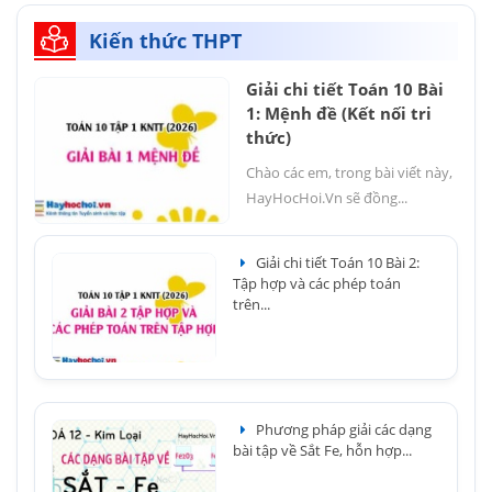
Kiến thức THPT
Giải chi tiết Toán 10 Bài
1: Mệnh đề (Kết nối tri
thức)
Chào các em, trong bài viết này,
HayHocHoi.Vn sẽ đồng...
Giải chi tiết Toán 10 Bài 2:
Tập hợp và các phép toán
trên...
Phương pháp giải các dạng
bài tập về Sắt Fe, hỗn hợp...