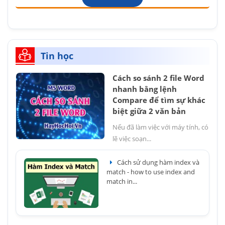
Tin học
Cách so sánh 2 file Word
nhanh bằng lệnh
Compare để tìm sự khác
biệt giữa 2 văn bản
Nếu đã làm việc với máy tính, có
lẽ việc soạn...
Cách sử dụng hàm index và
match - how to use index and
match in...