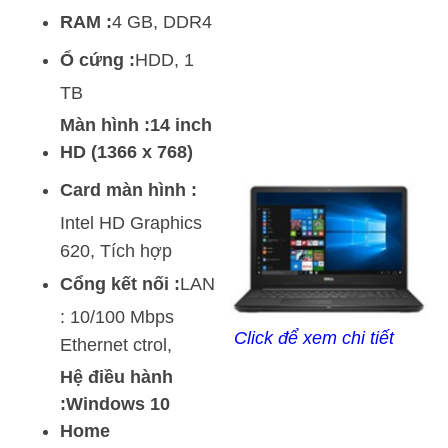
RAM :
4 GB, DDR4
Ổ cứng :
HDD, 1
TB
Màn hình :14 inch
HD (1366 x 768)
Card màn hình :
Intel HD Graphics
620, Tích hợp
Cổng kết nối :
LAN
: 10/100 Mbps
Click để xem chi tiết
Ethernet ctrol,
Hệ điều hành
:Windows 10
Home