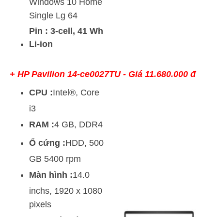
Windows 10 Home
Single Lg 64
Pin : 3-cell, 41 Wh
Li-ion
+ HP Pavilion 14-ce0027TU - Giá 11.680.000 đ
CPU :
Intel®, Core
i3
RAM :
4 GB, DDR4
Ổ cứng :
HDD, 500
GB 5400 rpm
Màn hình :
14.0
inchs, 1920 x 1080
pixels