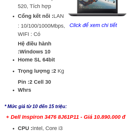
520, Tích hợp
Cổng kết nối :
LAN
Click để xem chi tiết
: 10/100/1000Mbps,
WIFI : Có
Hệ điều hành
:Windows 10
Home SL 64bit
Trọng lượng :2
Kg
Pin :2 Cell 30
Whrs
* Mức giá từ 10 đến 15 triệu:
+
Dell Inspiron 3476 8J61P11
- Giá 10.890.000 đ
CPU :
Intel, Core i3