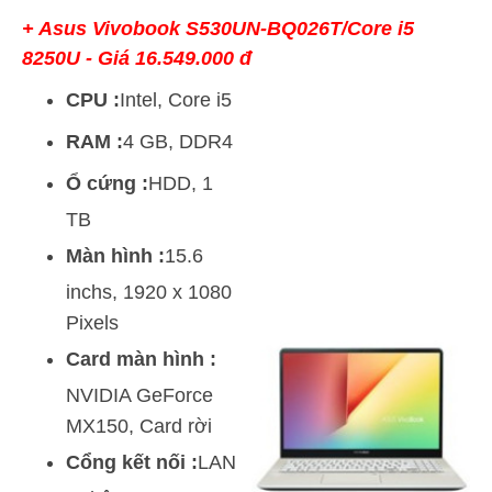
+ Asus Vivobook S530UN-BQ026T/Core i5
8250U - Giá 16.549.000 đ
CPU :
Intel, Core i5
RAM :
4 GB, DDR4
Ổ cứng :
HDD, 1
TB
Màn hình :
15.6
inchs, 1920 x 1080
Pixels
Card màn hình :
NVIDIA GeForce
MX150, Card rời
Cổng kết nối :
LAN