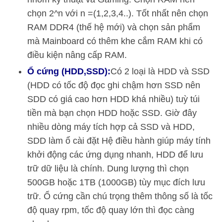
chọn 2^n với n =(1,2,3,4..). Tốt nhất nên chọn
RAM DDR4 (thế hệ mới) và chọn sản phẩm
mà Mainboard có thêm khe cắm RAM khi có
điều kiện nâng cấp RAM.
Ổ cứng (HDD,SSD):
Có 2 loại là HDD và SSD
(HDD có tốc độ đọc ghi chậm hơn SSD nên
SDD có giá cao hơn HDD khá nhiều) tuỳ túi
tiền mà bạn chọn HDD hoặc SSD. Giờ đây
nhiều dòng máy tích hợp cả SSD và HDD,
SDD làm ổ cài đặt Hệ điều hành giúp máy tính
khởi động các ứng dụng nhanh, HDD để lưu
trữ dữ liệu là chính. Dung lượng thì chọn
500GB hoặc 1TB (1000GB) tùy mục đích lưu
trữ. Ổ cứng cần chú trọng thêm thông số là tốc
độ quay rpm, tốc độ quay lớn thì đọc càng