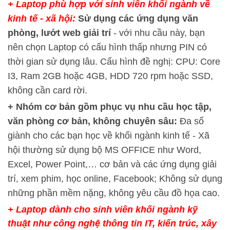
+ Laptop phù hợp với sinh viên khối ngành về
kinh tế - xã hội:
Sử dụng các ứng dụng văn
phòng, lướt web giải trí
- với nhu cầu này, bạn
nên chọn Laptop có cấu hình thấp nhưng PIN có
thời gian sử dụng lâu. Cấu hình đề nghị: CPU: Core
I3, Ram 2GB hoặc 4GB, HDD 720 rpm hoặc SSD,
không cần card rời.
+ Nhóm cơ bản gồm phục vụ nhu cầu học tập,
văn phòng cơ bản, không chuyên sâu:
Đa số
giành cho các bạn học về khối ngành kinh tế - Xã
hội thường sử dụng bộ MS OFFICE như Word,
Excel, Power Point,… cơ bản và các ứng dụng giải
trí, xem phim, học online, Facebook; Không sử dụng
những phần mềm nặng, không yêu cầu đồ họa cao.
+ Laptop dành cho sinh viên khối ngành kỹ
thuật như công nghệ thông tin IT, kiến trúc, xây