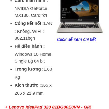
Card màn hình :
NVIDIA GeForce
MX130, Card rời
Cổng kết nối :
LAN
: Không, WIFI :
802.11bgn
Click để xem chi tiết
Hệ điều hành :
Windows 10 Home
Single Lg 64 bit
Trọng lượng :
1.68
Kg
Kích thước :
365 x
266 x 21.9 mm
+
Lenovo IdeaPad 320 81BG00E0VN
- Giá