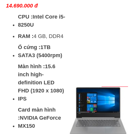
14.690.000 đ
CPU :Intel Core i5-
8250U
RAM :
4 GB, DDR4
Ổ cứng :1TB
SATA3 (5400rpm)
Màn hình :15.6
inch high-
definition LED
FHD (1920 x 1080)
IPS
Card màn hình
:NVIDIA GeForce
MX150