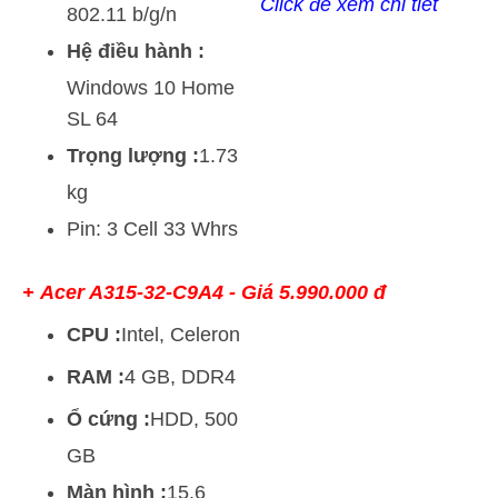
Click để xem chi tiết
802.11 b/g/n
Hệ điều hành :
Windows 10 Home
SL 64
Trọng lượng :
1.73
kg
Pin: 3 Cell 33 Whrs
+ Acer A315-32-C9A4 - Giá 5.990.000 đ
CPU :
Intel, Celeron
RAM :
4 GB, DDR4
Ổ cứng :
HDD, 500
GB
Màn hình :
15.6