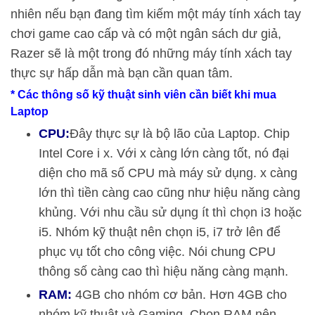
nhiên nếu bạn đang tìm kiếm một máy tính xách tay
chơi game cao cấp và có một ngân sách dư giả,
Razer sẽ là một trong đó những máy tính xách tay
thực sự hấp dẫn mà bạn cần quan tâm.
* Các thông số kỹ thuật sinh viên cần biết khi mua
Laptop
CPU:
Đây thực sự là bộ lão của Laptop. Chip
Intel Core i x. Với x càng lớn càng tốt, nó đại
diện cho mã số CPU mà máy sử dụng. x càng
lớn thì tiền càng cao cũng như hiệu năng càng
khủng. Với nhu cầu sử dụng ít thì chọn i3 hoặc
i5. Nhóm kỹ thuật nên chọn i5, i7 trở lên để
phục vụ tốt cho công việc. Nói chung CPU
thông số càng cao thì hiệu năng càng mạnh.
RAM:
4GB cho nhóm cơ bản. Hơn 4GB cho
nhóm kỹ thuật và Gaming. Chọn RAM nên