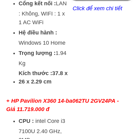
Cổng kết nối :
LAN
Click để xem chi tiết
: Không, WIFI : 1 x
1 AC WiFi
Hệ điều hành :
Windows 10 Home
Trọng lượng :
1.94
Kg
Kích thước :37.8 x
26 x 2.29 cm
+
HP Pavilion X360 14-ba062TU 2GV24PA
-
Giá 11.719.000 đ
CPU :
intel Core i3
7100U 2.40 GHz,