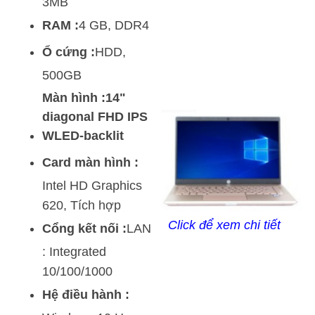
3MB
RAM :
4 GB, DDR4
Ổ cứng :
HDD,
500GB
Màn hình :14"
diagonal FHD IPS
WLED-backlit
Card màn hình :
Intel HD Graphics
620, Tích hợp
Click để xem chi tiết
Cổng kết nối :
LAN
: Integrated
10/100/1000
Hệ điều hành :