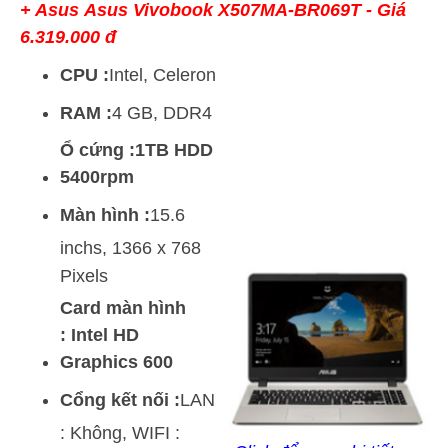
+ Asus
Asus Vivobook X507MA-BR069T
- Giá
6.319.000 đ
CPU :
Intel, Celeron
RAM :
4 GB, DDR4
Ổ cứng :1TB HDD
5400rpm
Màn hình :
15.6
inchs, 1366 x 768
Pixels
Card màn hình
: Intel HD
Graphics 600
Cổng kết nối :
LAN
: Không, WIFI :