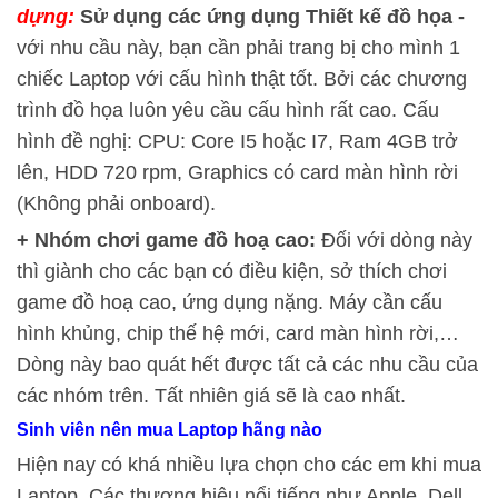
dựng:
Sử dụng các ứng dụng Thiết kế đồ họa -
với nhu cầu này, bạn cần phải trang bị cho mình 1
chiếc Laptop với cấu hình thật tốt. Bởi các chương
trình đồ họa luôn yêu cầu cấu hình rất cao. Cấu
hình đề nghị: CPU: Core I5 hoặc I7, Ram 4GB trở
lên, HDD 720 rpm, Graphics có card màn hình rời
(Không phải onboard).
+ Nhóm chơi game đồ hoạ cao:
Đối với dòng này
thì giành cho các bạn có điều kiện, sở thích chơi
game đồ hoạ cao, ứng dụng nặng. Máy cần cấu
hình khủng, chip thế hệ mới, card màn hình rời,…
Dòng này bao quát hết được tất cả các nhu cầu của
các nhóm trên. Tất nhiên giá sẽ là cao nhất.
Sinh viên nên mua Laptop hãng nào
Hiện nay có khá nhiều lựa chọn cho các em khi mua
Laptop. Các thương hiệu nổi tiếng như Apple, Dell,