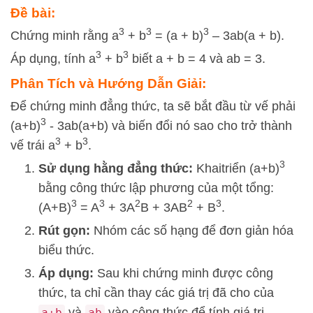
Đề bài:
3
3
3
Chứng minh rằng a
+ b
= (a + b)
– 3ab(a + b).
3
3
Áp dụng, tính a
+ b
biết a + b = 4 và ab = 3.
Phân Tích và Hướng Dẫn Giải:
Để chứng minh đẳng thức, ta sẽ bắt đầu từ vế phải
3
(a+b)
- 3ab(a+b) và biến đổi nó sao cho trở thành
3
3
vế trái a
+ b
.
3
Sử dụng hằng đẳng thức:
Khaitriển (a+b)
bằng công thức lập phương của một tổng:
3
3
2
2
3
(A+B)
= A
+ 3A
B + 3AB
+ B
.
Rút gọn:
Nhóm các số hạng để đơn giản hóa
biểu thức.
Áp dụng:
Sau khi chứng minh được công
thức, ta chỉ cần thay các giá trị đã cho của
và
vào công thức để tính giá trị
a+b
ab