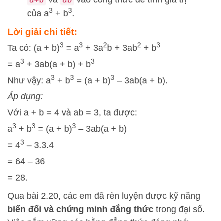
3
3
của a
+ b
.
Lời giải chi tiết:
3
3
2
2
3
Ta có: (a + b)
= a
+ 3a
b + 3ab
+ b
3
3
= a
+ 3ab(a + b) + b
3
3
3
Như vậy: a
+ b
= (a + b)
– 3ab(a + b).
Áp dụng:
Với a + b = 4 và ab = 3, ta được:
3
3
3
a
+ b
= (a + b)
– 3ab(a + b)
3
= 4
– 3.3.4
= 64 – 36
= 28.
Qua bài 2.20, các em đã rèn luyện được kỹ năng
biến đổi và chứng minh đẳng thức
trong đại số.