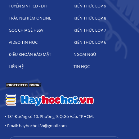
TUYỂN SINH CĐ - ĐH
KIẾN THỨC LỚP 9
TRẮC NGHIỆM ONLINE
KIẾN THỨC LỚP 8
GÓC CHIA SẺ HSSV
KIẾN THỨC LỚP 7
VIDEO TIN HỌC
KIẾN THỨC LỚP 6
ĐIỀU KHOẢN BẢO MẬT
NGOẠI NGỮ
LIÊN HỆ
TIN HỌC
• 184 Đường số 10, Phường 9, Q.Gò Vấp, TPHCM.
• Email: hayhochoi.3h@gmail.com