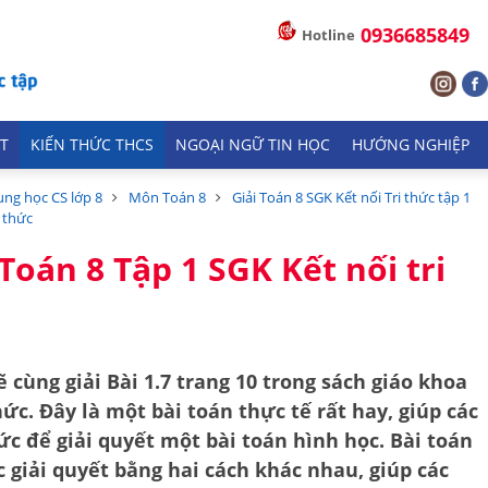
0936685849
Hotline
T
KIẾN THỨC THCS
NGOẠI NGỮ TIN HỌC
HƯỚNG NGHIỆP
ung học CS lớp 8
Môn Toán 8
Giải Toán 8 SGK Kết nối Tri thức tập 1
i thức
 Toán 8 Tập 1 SGK Kết nối tri
cùng giải Bài 1.7 trang 10 trong sách giáo khoa
thức. Đây là một bài toán thực tế rất hay, giúp các
ức
để giải quyết một bài toán hình học. Bài toán
c giải quyết bằng hai cách khác nhau, giúp các