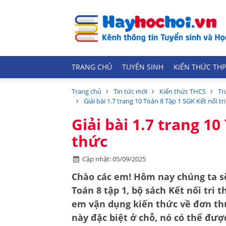
TRANG CHỦ
TUYỂN SINH
KIẾN THỨC THP
Trang chủ
Tin tức mới
Kiến thức THCS
Tr
Giải bài 1.7 trang 10 Toán 8 Tập 1 SGK Kết nối tr
Giải bài 1.7 trang 10
thức
Cập nhật: 05/09/2025
Chào các em! Hôm nay chúng ta sẽ 
Toán 8 tập 1, bộ sách Kết nối tri 
em vận dụng kiến thức về
đơn th
này đặc biệt ở chỗ, nó có thể đượ