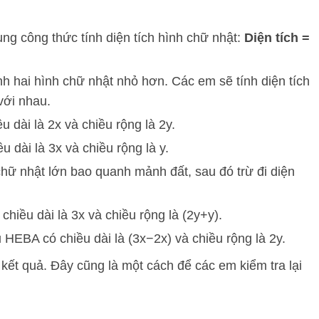
ụng công thức tính diện tích hình chữ nhật:
Diện tích =
 hai hình chữ nhật nhỏ hơn. Các em sẽ tính diện tích
với nhau.
u dài là
2
x
và chiều rộng là
2
y
.
u dài là
3
x
và chiều rộng là
y
.
chữ nhật lớn bao quanh mảnh đất, sau đó trừ đi diện
chiều dài là
3
x
và chiều rộng là
(
2
y
+
y
)
.
 HEBA có chiều dài là
(
3
x
−
2
x
)
và chiều rộng là
2
y
.
kết quả. Đây cũng là một cách để các em kiểm tra lại