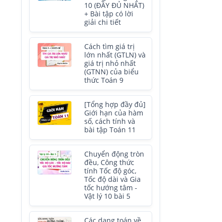
10 (ĐẦY ĐỦ NHẤT)
+ Bài tập có lời
giải chi tiết
Cách tìm giá trị
lớn nhất (GTLN) và
giá trị nhỏ nhất
(GTNN) của biểu
thức Toán 9
[Tổng hợp đầy đủ]
Giới hạn của hàm
số, cách tính và
bài tập Toán 11
Chuyển động tròn
đều, Công thức
tính Tốc độ góc,
Tốc độ dài và Gia
tốc hướng tâm -
Vật lý 10 bài 5
Các dạng toán về