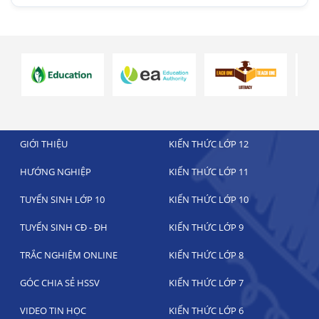
GIỚI THIỆU
KIẾN THỨC LỚP 12
HƯỚNG NGHIỆP
KIẾN THỨC LỚP 11
TUYỂN SINH LỚP 10
KIẾN THỨC LỚP 10
TUYỂN SINH CĐ - ĐH
KIẾN THỨC LỚP 9
TRẮC NGHIỆM ONLINE
KIẾN THỨC LỚP 8
GÓC CHIA SẺ HSSV
KIẾN THỨC LỚP 7
VIDEO TIN HỌC
KIẾN THỨC LỚP 6