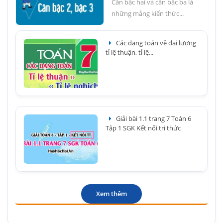
Căn bậc hai và căn bậc ba là
những mảng kiến thức...
Các dạng toán về đại lượng
tỉ lệ thuận, tỉ lệ...
Giải bài 1.1 trang 7 Toán 6
Tập 1 SGK Kết nối tri thức
Xem thêm