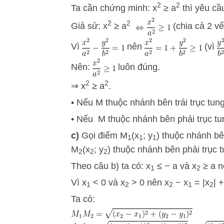
2
2
Ta cần chứng minh: x
≥ a
thì yêu cầ
2
2
Giả sử: x
≥ a
(chia cả 2 vế
Vì
nên
(vì
Nên:
luôn đúng.
2
2
⇒ x
≥ a
.
• Nếu M thuộc nhánh bên trái trục tun
• Nếu M thuộc nhánh bên phải trục tu
c)
Gọi điểm M
(x
; y
) thuộc nhánh bê
1
1
1
M
(x
; y
) thuộc nhánh bên phải trục 
2
2
2
Theo câu b) ta có: x
≤ − a và x
≥ a n
1
2
Vì x
< 0 và x
> 0 nên x
− x
= |x
| +
1
2
2
1
2
Ta có: