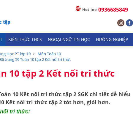
0936685849
Hotline
T
KIẾN THỨC THCS
NGOẠI NGỮ TIN HỌC
HƯỚNG NGHIỆP
ung Học PT lớp 10
Môn Toán 10
.36 trang 59 Toán 10 tập 2 Kết nối tri thức
n 10 tập 2 Kết nối tri thức
Toán 10 Kết nối tri thức tập 2 SGK
chi tiết dễ hiểu
 Kết nối tri thức tập 2 tốt hơn, giỏi hơn.
nối tri thức: