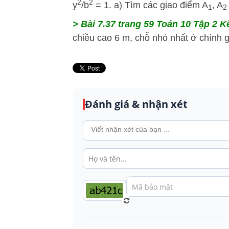
2
2
y
/b
= 1. a) Tìm các giao điểm A
, A
1
2
> Bài 7.37 trang 59 Toán 10 Tập 2 Kế
chiều cao 6 m, chỗ nhỏ nhất ở chính gi
Đánh giá & nhận xét