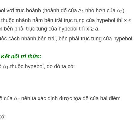
ol với trục hoành (hoành độ của A
nhỏ hơn của A
).
1
2
thuộc nhánh nằm bên trái trục tung của hypebol thì x ≤
 bên phải trục tung của hypebol thì x ≥ a.
c cách nhánh bên trái, bên phải trục tung của hypebol
Kết nối tri thức:
ó A
thuộc hypebol, do đó ta có:
1
ộ của A
nên ta xác định được tọa độ của hai điểm
2
có: