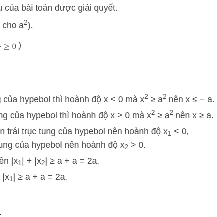
u của bài toán được giải quyết.
2
 cho a
).
)
2
2
g của hypebol thì hoành độ x < 0 mà x
≥ a
nên x ≤ − a.
2
2
ng của hypebol thì hoành độ x > 0 mà x
≥ a
nên x ≥ a.
n trái trục tung của hypebol nên hoành độ x
< 0,
1
tung của hypebol nên hoành độ x
> 0.
2
ên |x
| + |x
| ≥ a + a = 2a.
1
2
 |x
| ≥ a + a = 2a.
1