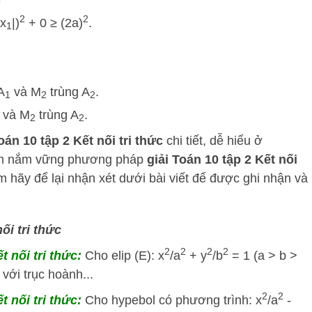
2
2
|x
|)
+ 0 ≥ (2a)
.
1
A
và M
trùng A
.
1
2
2
và M
trùng A
.
2
2
oán 10 tập 2 Kết nối tri thức
chi tiết, dễ hiểu ở
em nắm vững phương pháp
giải Toán 10 tập 2 Kết nối
 hãy để lại nhận xét dưới bài viết để được ghi nhận và
ối tri thức
2
2
2
2
t nối tri thức:
Cho elip (E): x
/a
+ y
/b
= 1 (a > b >
với trục hoành...
2
2
t nối tri thức:
Cho hypebol có phương trình: x
/a
-