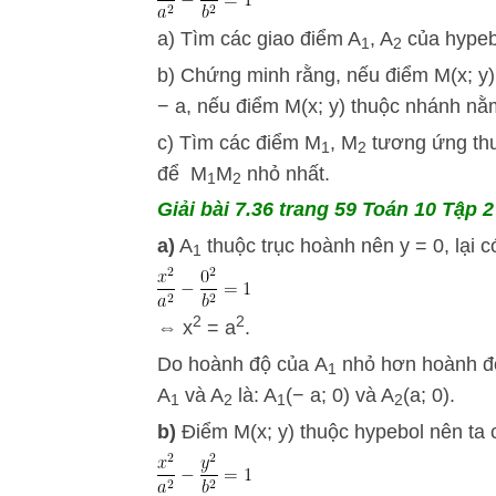
a) Tìm các giao điểm A
, A
của hypeb
1
2
b) Chứng minh rằng, nếu điểm M(x; y) 
− a, nếu điểm M(x; y) thuộc nhánh nằm
c) Tìm các điểm M
, M
tương ứng thuộ
1
2
để M
M
nhỏ nhất.
1
2
Giải bài 7.36 trang 59 Toán 10 Tập 2 
a)
A
thuộc trục hoành nên y = 0, lại c
1
2
2
⇔ x
= a
.
Do hoành độ của A
nhỏ hơn hoành đ
1
A
và A
là: A
(− a; 0) và A
(a; 0).
1
2
1
2
b)
Điểm M(x; y) thuộc hypebol nên ta 