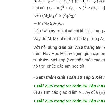
2
2
Lại có: (x
– x
)
+ (y
– y
)
≥ (|x
| + 
2
1
2
1
2
2
2
Nên (M
M
)
≥ (A
A
)
1
2
1
2
⇒ M
M
≥ A
A
.
1
2
1
2
Dấu "=" xảy ra khi và chỉ khi M
trùng 
1
Vậy để M
M
nhỏ nhất thì M
trùng A
1
2
1
1
Với nội dung
Giải bài 7.36 trang 59 T
trên.
Hay Học Hỏi
hy vọng giúp các 
tri thức.
Mọi góp ý và thắc mắc các em
hỗ trợ, chúc các em học tốt.
•
Xem thêm Giải Toán 10 Tập 2 Kết n
> Bài 7.35 trang 59 Toán 10 Tập 2 Kế
0) a) Tìm các giao điểm A
, A
của (E) 
1
2
> Bài 7.36 trang 59 Toán 10 Tập 2 Kế