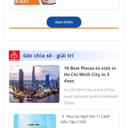
Xem thêm
Góc chia sẻ - giải trí
16 Best Places to visit in
Ho Chi Minh City in 3
days
Ho Chi Minh City is one of the
most dynamic spots in Vietnam.
There...
Mục lục Ngữ Văn 11 Cánh
Diều Tập 2 SGK