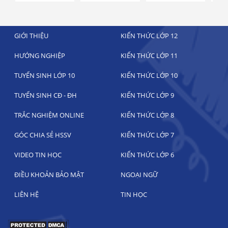
GIỚI THIỆU
KIẾN THỨC LỚP 12
HƯỚNG NGHIỆP
KIẾN THỨC LỚP 11
TUYỂN SINH LỚP 10
KIẾN THỨC LỚP 10
TUYỂN SINH CĐ - ĐH
KIẾN THỨC LỚP 9
TRẮC NGHIỆM ONLINE
KIẾN THỨC LỚP 8
GÓC CHIA SẺ HSSV
KIẾN THỨC LỚP 7
VIDEO TIN HỌC
KIẾN THỨC LỚP 6
ĐIỀU KHOẢN BẢO MẬT
NGOẠI NGỮ
LIÊN HỆ
TIN HỌC