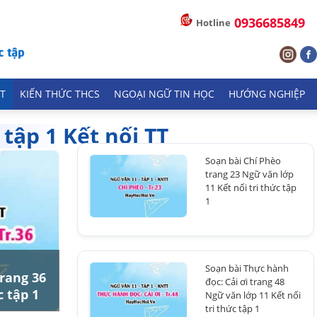
0936685849
Hotline
T
KIẾN THỨC THCS
NGOẠI NGỮ TIN HỌC
HƯỚNG NGHIỆP
tập 1 Kết nối TT
Soạn bài Chí Phèo
trang 23 Ngữ văn lớp
11 Kết nối tri thức tập
1
Soạn bài Thực hành
trang 36
đọc: Cải ơi trang 48
c tập 1
Ngữ văn lớp 11 Kết nối
tri thức tập 1