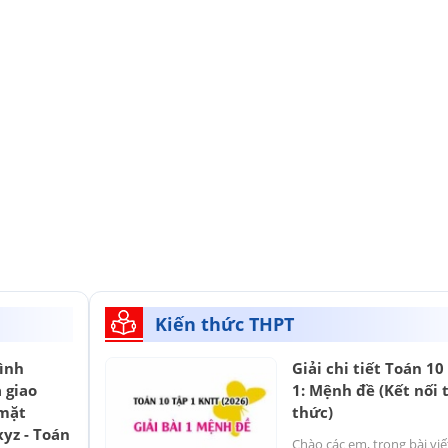
Kiến thức THPT
ình
Giải chi tiết Toán 10
 giao
1: Mệnh đề (Kết nối t
 mặt
thức)
yz - Toán
Chào các em, trong bài viế