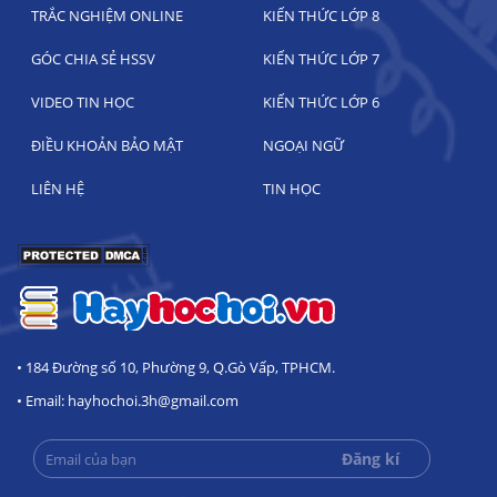
TRẮC NGHIỆM ONLINE
KIẾN THỨC LỚP 8
GÓC CHIA SẺ HSSV
KIẾN THỨC LỚP 7
VIDEO TIN HỌC
KIẾN THỨC LỚP 6
ĐIỀU KHOẢN BẢO MẬT
NGOẠI NGỮ
LIÊN HỆ
TIN HỌC
• 184 Đường số 10, Phường 9, Q.Gò Vấp, TPHCM.
• Email: hayhochoi.3h@gmail.com