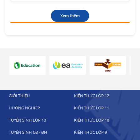
Xem thêm
GIỚI THIỆU
KIẾN THỨC LỚP 12
HƯỚNG NGHIỆP
KIẾN THỨC LỚP 11
TUYỂN SINH LỚP 10
KIẾN THỨC LỚP 10
TUYỂN SINH CĐ - ĐH
KIẾN THỨC LỚP 9